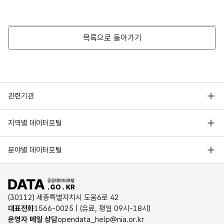
목록으로 돌아가기
행정안전부
관련기관
한국지능정보사회진흥원
서울 열린데이터광장
지역별 데이터포털
오픈데이터포럼
경기데이터드림
기상자료개방포털
국가정보자원관리원
분야별 데이터포털
부산데이터웨이브
국토교통부 공간정보오픈플랫폼
한국지역정보개발원
D-데이터허브
공공데이터포털 바로가기
환경부 환경데이터포털
인천데이터포털
(30112) 세종특별자치시 도움6로 42
문화데이터광장
대표전화
1566-0025
| (유료, 평일 09시-18시)
울산광역시 데이터포털
운영자 메일 상담
opendata_help@nia.or.kr
농림축산식품 공공데이터포털