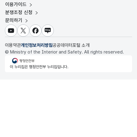
이용가이드
전남광주통합특별시 빅데이터 플랫폼
보건의료빅데이터개방시스템
분쟁조정 신청
대전광역시 데이터포털
문의하기
식품의약품안전처 데이터포털
세종특별자치시 데이터포털
교육통계서비스
유튜브
X
페이스북
블로그
충청북도 데이터허브
이용약관
개인정보처리방침
공공데이터포털 소개
© Ministry of the Interior and Safety. All rights reserved.
행정안전부
이 누리집은 행정안전부 누리집입니다.