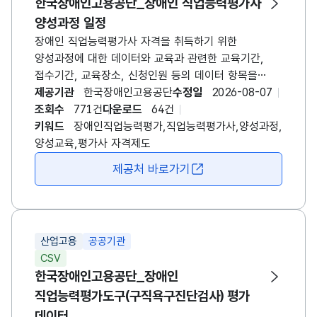
한국장애인고용공단_장애인 직업능력평가사
양성과정 일정
장애인 직업능력평가사 자격을 취득하기 위한
양성과정에 대한 데이터와 교육과 관련한 교육기간,
접수기간, 교육장소, 신청인원 등의 데이터 항목을
포함합니다. 교육운영 방식에 따라 교육기간 및 방법 등
제공기관
한국장애인고용공단
수정일
2026-08-07
해당 데이터는 매년 상이할 수 있으며, 연 1회 모집시
조회수
771건
다운로드
64건
(4~5월경) 데이터가 갱신됩니다. [장애인
키워드
장애인직업능력평가,직업능력평가사,양성과정,
직업능력평가사 양성과정 개요] - 대상자: 재활,
양성교육,평가사 자격제도
특수교육, 심리, 작업치료, 물리치료, 사회복지 관련
제공처 바로가기
새창 열림
분야 학사 이상의 학위 소지자 - 교육과목: 5과목(세부
10과목) - 교육시간: 총 24시간(3일 과정, 1일 8시간)
자세한 사항은 매년 게시되는 공지사항에서 확인하시기
바랍니다.
산업고용
공공기관
CSV
한국장애인고용공단_장애인
직업능력평가도구(구직욕구진단검사) 평가
데이터