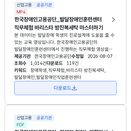
산업고용
공공기관
MP4
한국장애인고용공단_발달장애인훈련센터
직무체험 바리스타 방진복세탁 마스터하기
본 데이터는 발달장애 학생의 진로설계에 도움을 줄 수
있는 교육 영상입니다. 한국장애인고용공단의
발달장애인훈련센터에서 진행하는 직무체험 영상을
제공합니다. 바리스타, 방진복세탁 근무를 위해 어떤
제공기관
한국장애인고용공단
수정일
2026-08-07
업무를 수행해야하는지 설명을 듣고, 직접 참여하는
조회수
1,014건
다운로드
119건
모습이 담겨있습니다. *발달장애인훈련센터란? -
키워드
장애학생,직무체험,바리스타 방진복세탁,
발달장애인의 특성에 따라 설계된 체계적인
발달장애인,발달장애인직업훈련센터
직업훈련으로 취업을 지원하고, 직업 흥미와 적성을
다운로드
발견할 수 있도록 현장감 있는 직업체험 제공 -
발달장애인 개인별 특성에 따라 직무훈련 , 사회성 훈련
등을 실시하여 체계적인 직업훈련을 통한 성공적인
취업지원
산업고용
공공기관
PDF