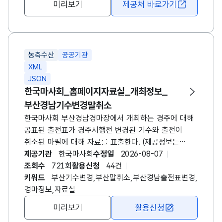
미리보기
제공처 바로가기
효과가 어느 정도였는지를 분석할 수 있습니다. 해당
데이터는 정책 담당자에게는 피해 규모를 객관적으로
파악하고 향후 보완 대책을 수립하는 근거 자료가 되고,
연구자에게는 FTA 협정 이행이 농어업 현장에 미친
농축수산
공공기관
구조적 영향을 분석하는 실증 자료로 활용됩니다. 또한
XML
농업인과 관련 업계에는 지원 정책 활용 현황을
JSON
이해하고 대응 전략을 마련하는 참고 자료가 되며,
한국마사회_홈페이지자료실_개최정보_
나아가 정부의 무역 자유화 대응정책 평가와 농업·농촌
부산경남기수변경말취소
경쟁력 강화 방안 마련에 중요한 기초 자료로 의미를
가집니다.
한국마사회 부산경남경마장에서 개최하는 경주에 대해
공표된 출전표가 경주시행전 변경된 기수와 출전이
취소된 마필에 대해 자료를 표출한다. (제공정보는
경주일자(raceDt), 경주번호(raceNo), 구분명
제공기관
한국마사회
수정일
2026-08-07
(gbNm), 출전마번호(pthrNo), 마명(hrnm),
조회수
721회
활용신청
44건
변경전기수(chbfJcky), 변경후기수(chafJcky),
키워드
부산기수변경,부산말취소,부산경남출전표변경,
부담중량(burdWgt), 사유(rs) 자료입니다.) -
경마정보,자료실
요청메세지에 구분(gb), 경주일자(race_dt), 페이지
미리보기
활용신청
번호(pageNo)와 페이지 당 표출될 건수(numOfRows)