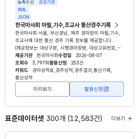
농축수산
공공기관
요청메세지 경마장번호(meet)에 4를 입력시 영천경마
XML
자료를 조회할 수 있습니다.
JSON
한국마사회 마필,기수,조교사 통산경주기록
한국마사회 서울, 부산경남, 제주 경마장의 마필,기수,
조교사에 대한 통산 경주 기록 정보를 제공합니다.
(제공정보는 대상구분, 시행경마장명, 대상고유번호,
대상명, 통산1~5위횟수, 통산출주횟수, 통산착순상금,
제공기관
한국마사회
수정일
2026-08-07
통산조건상금, 최근1년1~5위횟수, 최근1년출주횟수,
조회수
3,797회
활용신청
253건
최근1년착순상금, 최근1년조건상금,
키워드
경마성적표,경주성적,경주결과,통산기록,
최근6개월1~5위횟수, 최근6개월출주횟수,
통산성적
최근6개월착순상금, 최근6개월조건상금 자료입니다.)
미리보기
활용신청
- 요청메세지로 시행경마장구분(meet-1:서울,2:
제주,3:부산경남), 대상구분(pr_gubun-0:경주마,1:
마주,2:조교사,3:기수), 대상명(pr_name),
대상고유번호(pr_no)를 이용하여 자료를 조회할 수
표준데이터셋
300개 (12,583건)
더보기
있습니다. ※ 영천경마 시행에 따른 시행경마(권역)
표출시 부산경남경마와 영천경마를 합쳐서 영남경마로
표출합니다.