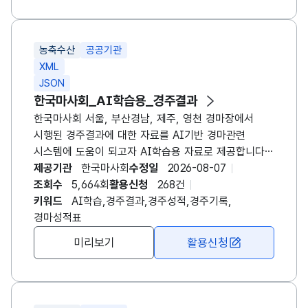
를 이용하여 자료를 조회할 수 있습니다. - 경마정보
홈페이지에서 텍스트 자료로 제공하는 자료를
공공데이터로 자료를 제공 합니다. ※ 영천경마 시행
농축수산
공공기관
이후 영천경마 자료를 포함하여 제공되는 API 입니다.
XML
JSON
한국마사회_AI학습용_경주결과
한국마사회 서울, 부산경남, 제주, 영천 경마장에서
시행된 경주결과에 대한 자료를 AI기반 경마관련
시스템에 도움이 되고자 AI학습용 자료로 제공합니다.
(제공정보는 경마장명, 경주일자, 경주번호, 경주거리,
제공기관
한국마사회
수정일
2026-08-07
경주명, 출발번호, 마번, 마명, 영문마명, 생산국가명,
조회수
5,664회
활용신청
268건
생년월일, 최근출전일자, 성별명, 레이팅점수,
키워드
AI학습,경주결과,경주성적,경주기록,
경주마체중, 부담중량, 기수명, 영문기수명, 조교사명,
경마성적표
영문조교사명, 마주명, 영문마주명, 순위, 경주기록,
미리보기
활용신청
착차, 단승식배당률, 연승식배당률 자료를 제공합니다.)
- 요청메세지로 경마장코드(rccrs_cd-1:서울, 2:제주,
3:부산경남, 4:영천), 경주일자(race_dt)를 이용하여
자료를 조회할 수 있습니다. ※ 영천경마 시행 이후