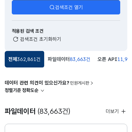
검색조건 열기
적용된 검색 조건
검색조건 초기화하기
전체
362,861건
파일데이터
83,663건
오픈 API
11,91
데이터 관련 의견이 있으신가요?
민원게시판
정렬기준
정확도순
파일데이터
(83,663건)
더보기