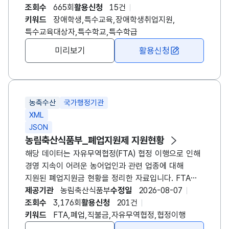
~3학년, 전공과에 재학중인 장애학생을 대상으로
조회수
665회
활용신청
15건
개별욕구 및 능력에 맞는 맞춤형 취업지원 서비스를
키워드
장애학생,특수교육,장애학생취업지원,
제공하여 졸업 후 취업을 통한 사회진출을 지원하는
특수교육대상자,특수학교,특수학급
사업입니다. 해당 사업에 대한 상세 정보는
미리보기
활용신청
한국장애인고용공단 대표홈페이지(www.kead.or.kr)
에서도 확인 가능합니다.(경로: 홈페이지-장애인지원-
고용알선-장애학생 취업지원 사업)
농축수산
국가행정기관
XML
JSON
농림축산식품부_폐업지원제 지원현황
해당 데이터는 자유무역협정(FTA) 협정 이행으로 인해
경영 지속이 어려운 농어업인과 관련 업종에 대해
지원된 폐업지원금 현황을 정리한 자료입니다. FTA
체결 이후 수입 농축산물 증가와 가격 경쟁 심화로
제공기관
농림축산식품부
수정일
2026-08-07
직접적인 피해를 입은 농가와 업체를 대상으로 지원된
조회수
3,176회
활용신청
201건
폐업 보상 내역을 담고 있으며, 이를 통해 어떤 업종과
키워드
FTA,폐업,직불금,자유무역협정,협정이행
지역에서 폐업지원금 수요가 집중되었는지, 실제 지원