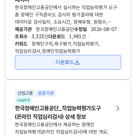
한국장애인고용공단에서 실시하는 직업능력평가 도구
중 장애인 구직준비도 검사의 평가결과에 대한
데이터로 검사일자, 소요시간, 장애유형, 원점수,
백분위점수 등에 대한 정보를 제공합니다. * 장애인
제공기관
한국장애인고용공단
수정일
2026-08-07
구직준비도 검사: 기존 장애인 구직욕구진단검사의
조회수
3,323건
다운로드
1,981건
측정 영역 및 문항을 보완하여 개정한 검사로 구직을
키워드
장애인구직,욕구평가,직업능력평가,
희망하는 장애인에게 고용서비스를 제공하기 전
직업심리검사,장애인직업능력평가
구직욕구가 어느 정도인지 확인하기 위해 실시하는
다운로드
검사입니다. 구직 장애인의 구직욕구 수준, 보완할 영역
등을 사전 탐색함으로써 효과적인 고용서비스 제공이
이루어질 수 있도록 지원합니다.
산업고용
공공기관
HWPX
한국장애인고용공단_직업능력평가도구
(온라인 직업심리검사) 상세 정보
한국장애인고용공단에서 제공하는 장애인
직업능력평가(온라인 직업심리검사)에 대한 개요,