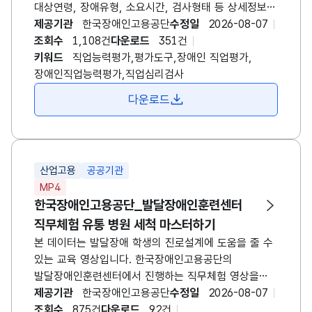
대상연령, 장애유형, 소요시간, 검사형태 등 상세정보
제공 * 온라인 직업심리검사: 오프라인(면대면)
제공기관
한국장애인고용공단
수정일
2026-08-07
형태로만 실시하던 검사를 시간과 공간의 제약 없이
조회수
1,108건
다운로드
351건
활용할 수 있도록 온라인 형태로 구현한 검사입니다.
키워드
직업능력평가,평가도구,장애인 직업평가,
공단에서 개발한 직업심리검사 중 구직자 스스로
장애인직업능력평가,직업심리검사
검사를 실시하고 결과를 확인할 수 있는 검사들을
다운로드
온라인화 하였습니다. 검사 리스트: 자기개념검사/
직업기능탐색검사/그림직업흥미검사(지적장애)/
취업준비체크리스트/직업기능스크리닝검사/KEAD
청소년 직업적성검사/장애인 구직준비도검사/
산업고용
공공기관
장애청소년 진로성숙도검사/장애인용 중장년
MP4
직업역량검사
한국장애인고용공단_발달장애인훈련센터
직무체험 유통 병원 세척 마스터하기
본 데이터는 발달장애 학생의 진로설계에 도움을 줄 수
있는 교육 영상입니다. 한국장애인고용공단의
발달장애인훈련센터에서 진행하는 직무체험 영상을
제공합니다. 유통, 병원, 세척 근무를 위해 어떤 업무를
제공기관
한국장애인고용공단
수정일
2026-08-07
수행해야하는지 설명을 듣고, 직접 참여하는 모습이
조회수
875건
다운로드
92건