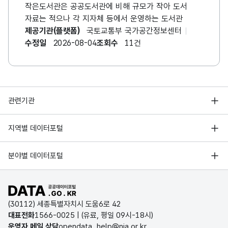
작은도서관은 공공도서관에 비해 규모가 작아 도서
자료는 적으나 각 지자체 등에서 운영하는 도서관
제공기관(플랫폼)
국토교통부 국가공간정보센터
수정일
2026-08-04
조회수
11건
행정안전부
관련기관
한국지능정보사회진흥원
서울 열린데이터광장
지역별 데이터포털
오픈데이터포럼
경기데이터드림
기상자료개방포털
국가정보자원관리원
분야별 데이터포털
부산데이터웨이브
국토교통부 공간정보오픈플랫폼
한국지역정보개발원
D-데이터허브
공공데이터포털 바로가기
환경부 환경데이터포털
인천데이터포털
(30112) 세종특별자치시 도움6로 42
문화데이터광장
대표전화
1566-0025
| (유료, 평일 09시-18시)
울산광역시 데이터포털
운영자 메일 상담
opendata_help@nia.or.kr