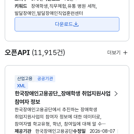
담겨있습니다. *발달장애인훈련센터란? -
키워드
장애학생,직무체험,유통 병원 세척,
발달장애인의 특성에 따라 설계된 체계적인
발달장애인,발달장애인직업훈련센터
직업훈련으로 취업을 지원하고, 직업 흥미와 적성을
다운로드
발견할 수 있도록 현장감 있는 직업체험 제공 -
발달장애인 개인별 특성에 따라 직무훈련 , 사회성 훈련
등을 실시하여 체계적인 직업훈련을 통한 성공적인
취업지원
오픈API
(11,915건)
더보기
산업고용
공공기관
XML
한국장애인고용공단_장애학생 취업지원사업
참여자 정보
한국장애인고용공단에서 추진하는 장애학생
취업지원사업의 참여자 정보에 대한 데이터로,
참여자별 학교유형, 학년, 참여일에 대해 알 수
있습니다. 장애학생 취업지원 사업은 고등학교 1학년
제공기관
한국장애인고용공단
수정일
2026-08-07