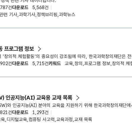
 정책 관련 기사 데이터입니다.
,787건
다운로드
5,568건
 관련 기사,과학기사,정책브리핑,과학뉴스
동 프로그램 정보
서 '창의적 체험활동'의 중요성이 강조됨에 따라,
한국
과
학창의재단
은 
,902건
다운로드
5,715건
키워드
교육,창의,프로그램 정보,창의적 체
) 인공지능(AI) 교육용 교재 목록
W)와 인공지능(AI) 분야의 교육을 지원하기 위해
한국
과
학창의재단
에
,821건
다운로드
1,293건
I교육,디지털교육,컴퓨팅 사고력,교육과정,교재 목록