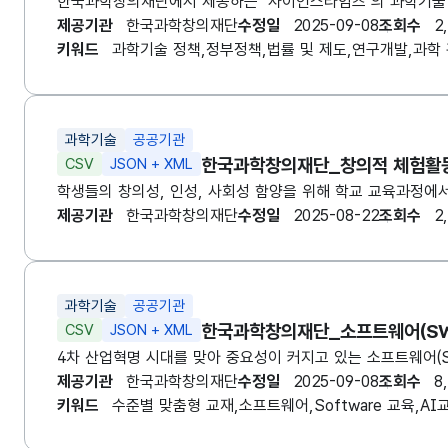
한국
과
학창의재단
에서 제공하는 '사이언스타임즈'의 과학기술
제공기관
한국과학창의재단
수정일
2025-09-08
조회수
2
키워드
과학기술 정책,정부정책,법률 및 제도,연구개발,과학
과학기술
공공기관
한국과학창의재단
_창의적 체험활
CSV
JSON + XML
학생들의 창의성, 인성, 사회성 함양을 위해 학교 교육과정에
제공기관
한국과학창의재단
수정일
2025-08-22
조회수
2
과학기술
공공기관
한국과학창의재단
_소프트웨어(SW
CSV
JSON + XML
4차 산업혁명 시대를 맞아 중요성이 커지고 있는 소프트웨어(S
제공기관
한국과학창의재단
수정일
2025-09-08
조회수
8
키워드
수준별 맞춤형 교재,소프트웨어,Software 교육,A