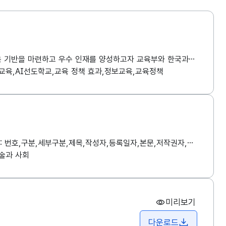
교육 기반을 마련하고 우수 인재를 양성하고자 교육부와
한국
과
학창의재단
교육,AI선도학교,교육 정책 효과,정보교육,교육정책
사이언스타임즈에서 제공하는 과학 분야 기획칼럼란 기사에 대한 정보입니다. 해당 데이터가 보유한 컬럼은 다음과 같습니다. 컬럼명 : 번호,구분,세부구분,제목,작성자,등록일자,본문,저작권자,웹페이지주소(URL),태그,뷰 https://www.sciencetimes.co.kr/category/sci-culumn/
술과 사회
미리보기
다운로드