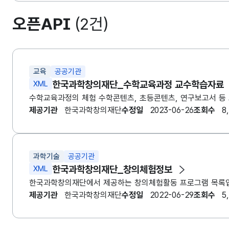
오픈API
(2건)
교육
공공기관
한국과학창의재단
_수학교육과정 교수학습자료
XML
제공기관
한국과학창의재단
수정일
2023-06-26
조회수
8
과학기술
공공기관
한국과학창의재단
_창의체험정보
XML
한국
과
학창의재단
에서 제공하는 창의체험활동 프로그램 목록입
제공기관
한국과학창의재단
수정일
2022-06-29
조회수
5