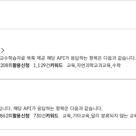
,208회
활용신청
1,129건
키워드
교육,자연과학교과교육,수학
니다. 해당 API가 응답하는 항목은 다음과 같습니다.
,862회
활용신청
730건
키워드
교육,기타교육,달리 분류되지 않는 교