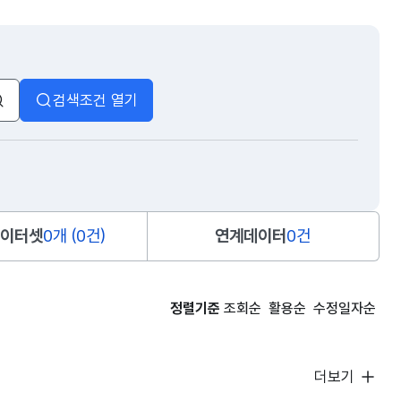
검색조건 열기
검색
이터셋
0개 (0건)
연계데이터
0건
정렬기준
조회순
활용순
수정일자순
더보기