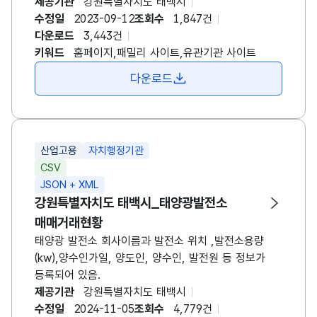
운영기관)
제공기관
강원특별자치도
태백시
수정일
2023-09-12
조회수
1,847건
다운로드
3,443건
키워드
홈페이지,패밀리 사이트,유관기관 사이트
다운로드
산업고용
자치행정기관
CSV
JSON + XML
강원특별자치도
태백시
_태양광발전소
매매거래현황
태양광 발전소 회사이름과 발전소 위치 ,발전소용량
(kw),양수인가일, 양도인, 양수인, 발전원 등 정보가
등록되어 있음.
제공기관
강원특별자치도
태백시
수정일
2024-11-05
조회수
4,779건