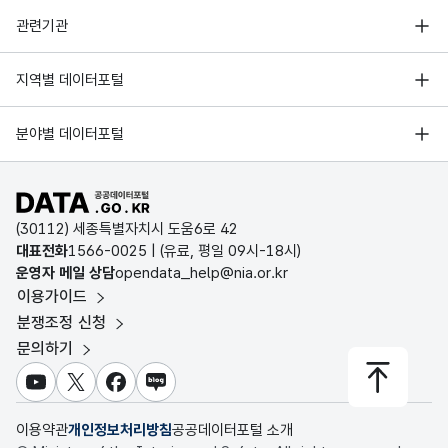
행정안전부
관련기관
한국지능정보사회진흥원
서울 열린데이터광장
지역별 데이터포털
오픈데이터포럼
경기데이터드림
기상자료개방포털
국가정보자원관리원
분야별 데이터포털
부산데이터웨이브
국토교통부 공간정보오픈플랫폼
한국지역정보개발원
D-데이터허브
공공데이터포털 바로가기
환경부 환경데이터포털
인천데이터포털
(30112) 세종특별자치시 도움6로 42
문화데이터광장
대표전화
1566-0025
| (유료, 평일 09시-18시)
울산광역시 데이터포털
운영자 메일 상담
opendata_help@nia.or.kr
농림축산식품 공공데이터포털
이용가이드
전남광주통합특별시 빅데이터 플랫폼
보건의료빅데이터개방시스템
분쟁조정 신청
대전광역시 데이터포털
문의하기
식품의약품안전처 데이터포털
세종특별자치시 데이터포털
교육통계서비스
유튜브
X
페이스북
블로그
충청북도 데이터허브
이용약관
개인정보처리방침
공공데이터포털 소개