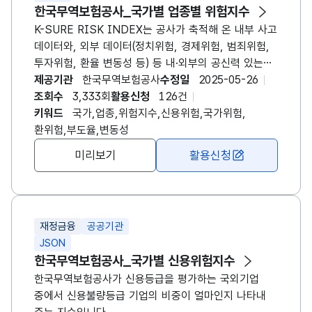
한국무역보험공사
_국가별 업종별 위험지수
K-SURE RISK INDEX는
공사
가 축적해 온 내부 사고
데이터와, 외부 데이터(정치위험, 경제위험, 범죄위험,
투자위험, 환율 변동성 등) 등 내·외부의 공신력 있는
데이터를
제공기관
한국무역보험공사
수정일
2025-05-26
조회수
3,333회
활용신청
126건
키워드
국가,업종,위험지수,신용위험,국가위험,
환위험,부도율,변동성
미리보기
활용신청
재정금융
공공기관
JSON
한국무역보험공사
_국가별 신용위험지수
한국무역
보험
공사
가 신용등급을 평가하는 국외기업
중에서 신용불량등급 기업의 비중이 얼마인지 나타내