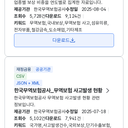
업종별 보상 비중을 연도별로 집계한 자료입니다.
제공기관
한국무역보험공사
수정일
2025-08-04
조회수
5,728건
다운로드
9,124건
키워드
무역보험,국내보상,무역보험 사고,섬유의류,
전자부품,철강금속,도소매업,기타제조
다운로드
재정금융
공공기관
CSV
JSON + XML
한국무역보험공사
_무역보험 사고발생 현황
한국무역
보험
공사
무역
보험
사고발생 현황 관련
정보입니다.
제공기관
한국무역보험공사
수정일
2025-07-18
조회수
5,102건
다운로드
7,941건
키워드
국가명,사고발생건수,국외보상,단기수출보험,