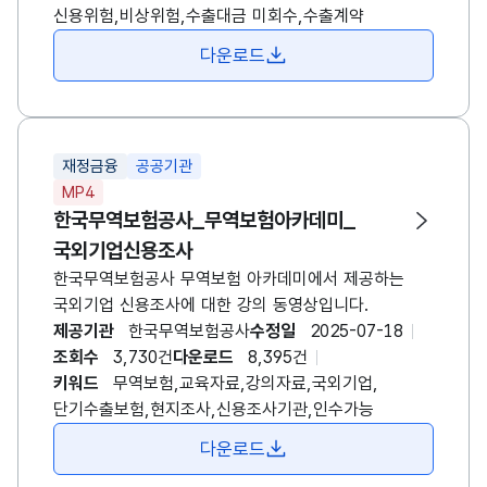
신용위험,비상위험,수출대금 미회수,수출계약
다운로드
재정금융
공공기관
MP4
한국무역보험공사
_무역보험아카데미_
국외기업신용조사
한국무역
보험
공사
무역
보험
아카데미에서 제공하는
국외기업 신용조사에 대한 강의 동영상입니다.
제공기관
한국무역보험공사
수정일
2025-07-18
조회수
3,730건
다운로드
8,395건
키워드
무역보험,교육자료,강의자료,국외기업,
단기수출보험,현지조사,신용조사기관,인수가능
다운로드