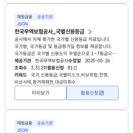
재정금융
공공기관
JSON
한국무역보험공사
_국별신용등급
공사
에서 자체 평가한 국가별 신용등급 자료입니다.
국가명, 국가등급 및 등급평가일 정보를 제공합니다.
국가등급은 국가별 신용도의 우열순으로 1~7등급으로
평가되었습니다.
제공기관
한국무역보험공사
수정일
2025-05-26
조회수
3,312회
활용신청
81건
키워드
국가,신용등급,국별리스크,비상위험,전쟁,
비상사태,환거래제한,대금미회수
미리보기
활용신청
재정금융
공공기관
JSON