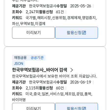
주는 지수입니다.
제공기관
한국무역보험공사
수정일
2025-05-26
조회수
2,247회
활용신청
61건
키워드
국가별,해외시장,신용위험,경제제재,영업중지,
파산,무역보험,미결제
미리보기
활용신청
재정금융
공공기관
JSON
한국무역보험공사
_바이어 검색
한국무역
보험
공사
에서 보유한 바이어 조회 자료입니다.
제공기관
한국무역보험공사
수정일
2026-06-19
조회수
2,115회
활용신청
60건
키워드
미국,중국,일본,서비스업,제조업,광업,품목,
바이어명
미리보기
활용신청