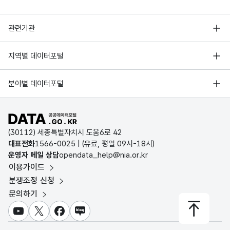
행정안전부
관련기관
한국지능정보사회진흥원
서울 열린데이터광장
지역별 데이터포털
오픈데이터포럼
경기데이터드림
기상자료개방포털
국가정보자원관리원
분야별 데이터포털
부산데이터웨이브
국토교통부 공간정보오픈플랫폼
한국지역정보개발원
D-데이터허브
공공데이터포털 바로가기
환경부 환경데이터포털
인천데이터포털
(30112) 세종특별자치시 도움6로 42
문화데이터광장
대표전화
1566-0025
| (유료, 평일 09시-18시)
울산광역시 데이터포털
운영자 메일 상담
opendata_help@nia.or.kr
농림축산식품 공공데이터포털
이용가이드
전남광주통합특별시 빅데이터 플랫폼
보건의료빅데이터개방시스템
분쟁조정 신청
대전광역시 데이터포털
문의하기
식품의약품안전처 데이터포털
세종특별자치시 데이터포털
교육통계서비스
유튜브
X
페이스북
블로그
충청북도 데이터허브