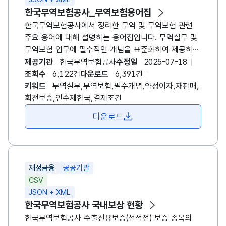
한국무역보험공사
_무역보험용어집
한국무역
보험
공사
에서 정리한
무역
및
무역
보험
관련
주요 용어에 대해 설명하는 용어집입니다.
무역
실무 및
무역
보험
업무에 필수적인 개념을 표준화하여 제공하고
있습니다.
제공기관
한국무역보험공사
수정일
2025-07-18
조회수
6,122건
다운로드
6,391건
키워드
무역실무,무역보험,필수개념,약정이자,재판매,
회전보증,인수제한국,결제조건
다운로드
재정금융
공공기관
CSV
JSON + XML
한국무역보험공사
국내보상 현황
한국무역
보험
공사
수출신용보증(선적전) 보증 종목의