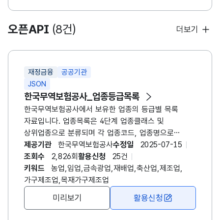
오픈API
(8건)
더보기
재정금융
공공기관
JSON
한국무역보험공사
_업종등급목록
한국무역
보험
공사
에서 보유한 업종의 등급별 목록
자료입니다. 업종목록은 4단계 업종클래스 및
상위업종으로 분류되며 각 업종코드, 업종명으로
구성됩니다.
제공기관
한국무역보험공사
수정일
2025-07-15
조회수
2,826회
활용신청
25건
키워드
농업,임업,금속광업,재배업,축산업,제조업,
가구제조업,목재가구제조업
미리보기
활용신청