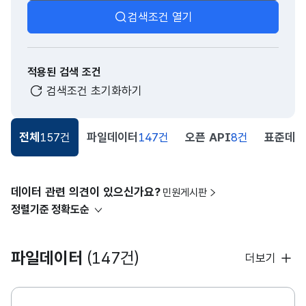
검색조건 열기
적용된 검색 조건
검색조건 초기화하기
전체
157건
파일데이터
147건
오픈 API
8건
표준데이
데이터 관련 의견이 있으신가요?
민원게시판
정렬기준
정확도순
파일데이터
(147건)
더보기