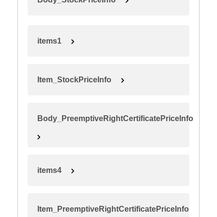
items1
Item_StockPriceInfo
Body_PreemptiveRightCertificatePriceInfo
items4
Item_PreemptiveRightCertificatePriceInfo