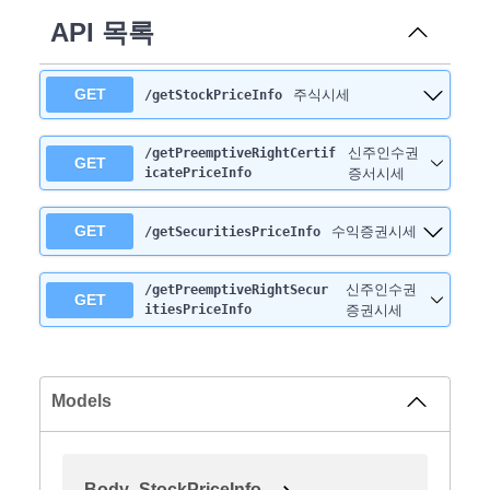
API 목록
GET
주식시세
/getStockPriceInfo
신주인수권
/getPreemptiveRightCertif
GET
icatePriceInfo
증서시세
GET
수익증권시세
/getSecuritiesPriceInfo
신주인수권
/getPreemptiveRightSecur
GET
itiesPriceInfo
증권시세
Models
Body_StockPriceInfo