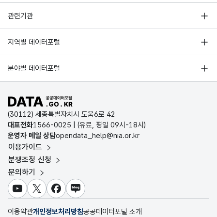
행정안전부
관련기관
한국지능정보사회진흥원
서울 열린데이터광장
지역별 데이터포털
오픈데이터포럼
경기데이터드림
기상자료개방포털
국가정보자원관리원
분야별 데이터포털
부산데이터웨이브
국토교통부 공간정보오픈플랫폼
한국지역정보개발원
D-데이터허브
공공데이터포털 바로가기
환경부 환경데이터포털
인천데이터포털
(30112) 세종특별자치시 도움6로 42
문화데이터광장
대표전화
1566-0025
| (유료, 평일 09시-18시)
울산광역시 데이터포털
운영자 메일 상담
opendata_help@nia.or.kr
농림축산식품 공공데이터포털
이용가이드
전남광주통합특별시 빅데이터 플랫폼
보건의료빅데이터개방시스템
분쟁조정 신청
대전광역시 데이터포털
문의하기
식품의약품안전처 데이터포털
세종특별자치시 데이터포털
교육통계서비스
유튜브
X
페이스북
블로그
충청북도 데이터허브
이용약관
개인정보처리방침
공공데이터포털 소개