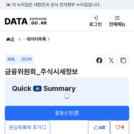
콘텐츠 바로가기
푸터 바로가기
이 누리집은 대한민국 공식 전자정부 누리집입니다.
DATA.GO.KR 공공데이터포털
로그인
전체메뉴
공공데이터
홈
데이터목록
XML
JSON
새창 열림
새창 열림
새창
금융위원회_주식시세정보
Quick
Summary
활용신청
관심목록에 추가
68
9