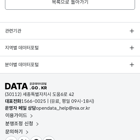
목록으로 돌아가기
행정안전부
관련기관
한국지능정보사회진흥원
서울 열린데이터광장
지역별 데이터포털
오픈데이터포럼
경기데이터드림
기상자료개방포털
국가정보자원관리원
분야별 데이터포털
부산데이터웨이브
국토교통부 공간정보오픈플랫폼
한국지역정보개발원
D-데이터허브
공공데이터포털 바로가기
환경부 환경데이터포털
인천데이터포털
(30112) 세종특별자치시 도움6로 42
문화데이터광장
대표전화
1566-0025
| (유료, 평일 09시-18시)
울산광역시 데이터포털
운영자 메일 상담
opendata_help@nia.or.kr
농림축산식품 공공데이터포털
이용가이드
전남광주통합특별시 빅데이터 플랫폼
보건의료빅데이터개방시스템
분쟁조정 신청
대전광역시 데이터포털
문의하기
식품의약품안전처 데이터포털
세종특별자치시 데이터포털