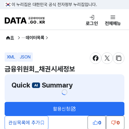
콘텐츠 바로가기
푸터 바로가기
이 누리집은 대한민국 공식 전자정부 누리집입니다.
DATA.GO.KR 공공데이터포털
로그인
전체메뉴
공공데이터
홈
데이터목록
XML
JSON
새창 열림
새창 열림
새창
금융위원회_채권시세정보
Quick
Summary
활용신청
관심목록에 추가
0
0