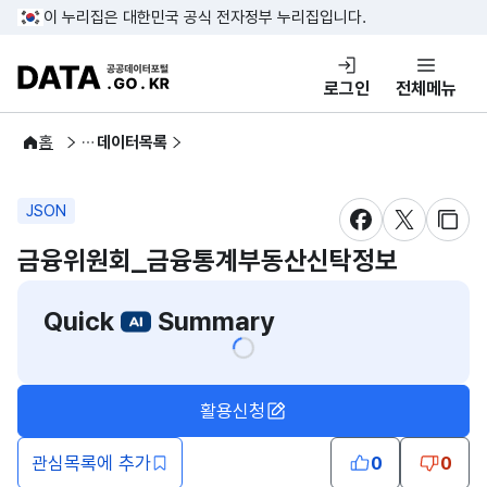
콘텐츠 바로가기
푸터 바로가기
이 누리집은 대한민국 공식 전자정부 누리집입니다.
DATA.GO.KR 공공데이터포털
로그인
전체메뉴
공공데이터
홈
데이터목록
JSON
새창 열림
새창 열림
새창
금융위원회_금융통계부동산신탁정보
Quick
Summary
활용신청
관심목록에 추가
0
0