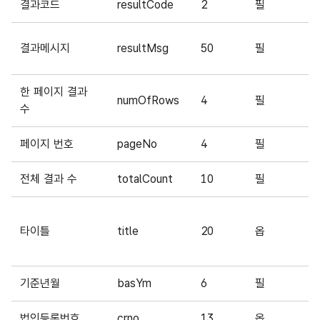
결과코드
resultCode
2
필
0
N
결과메시지
resultMsg
50
필
S
한 페이지 결과
numOfRows
4
필
1
수
페이지 번호
pageNo
4
필
1
전체 결과 수
totalCount
10
필
1
부
타이틀
title
20
옵
일
임
기준년월
basYm
6
필
2
법인등록번호
crno
13
옵
1