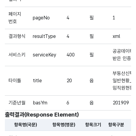
페이지
pageNo
4
필
1
번호
결과형식
resultType
4
필
xml
공공데이터
서비스키
serviceKey
400
필
받은 인증키
부동산신탁
타이틀
title
20
옵
일반현황_
임직원현황
기준년월
basYm
6
옵
201909
출력결과(Response Element)
항목명(국문)
항목명(영문)
항목크기
항목구분
해당 오픈API의 출력결과(Response Element) 항목에 대