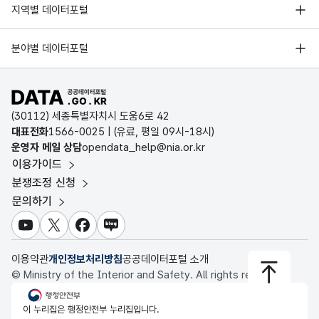
서울 열린데이터광장
지역별 데이터포털
오픈데이터포럼
경기데이터드림
기상자료개방포털
국가정보자원관리원
분야별 데이터포털
부산데이터웨이브
국토교통부 공간정보오픈플랫폼
한국지역정보개발원
D-데이터허브
공공데이터포털 바로가기
환경부 환경데이터포털
인천데이터포털
(30112) 세종특별자치시 도움6로 42
문화데이터광장
대표전화
1566-0025
| (유료, 평일 09시-18시)
울산광역시 데이터포털
운영자 메일 상담
opendata_help@nia.or.kr
농림축산식품 공공데이터포털
이용가이드
전남광주통합특별시 빅데이터 플랫폼
보건의료빅데이터개방시스템
분쟁조정 신청
대전광역시 데이터포털
문의하기
식품의약품안전처 데이터포털
세종특별자치시 데이터포털
교육통계서비스
유튜브
X
페이스북
블로그
충청북도 데이터허브
이용약관
개인정보처리방침
공공데이터포털 소개
© Ministry of the Interior and Safety. All rights reserved.
행정안전부
이 누리집은 행정안전부 누리집입니다.