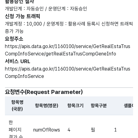
활용승인 절차
개발단계 : 자동승인 / 운영단계 : 자동승인
신청 가능 트래픽
개발계정 : 10,000 / 운영계정 : 활용사례 등록시 신청하면 트래픽
증가 가능
요청주소
https://apis.data.go.kr/1160100/service/GetRealEstaTrus
CompInfoService/getRealEstaTrusCompGeneInfo
서비스 URL
https://apis.data.go.kr/1160100/service/GetRealEstaTrus
CompInfoService
요청변수(Request Parameter)
항목명
항목명(영문)
항목크기
항목구분
샘플데
(국문)
해당 오픈API의 요청변수(Request Parameter) 항목에 
한
페이지
numOfRows
4
필
1
결과 수