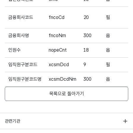
금융회사코드
fncoCd
20
필
0
금융회사명
fncoNm
300
옵
우
인원수
nopeCnt
18
옵
1
임직원구분코드
xcsmDcd
9
필
A
임직원구분코드명
xcsmDcdNm
300
옵
임
목록으로 돌아가기
행정안전부
관련기관
한국지능정보사회진흥원