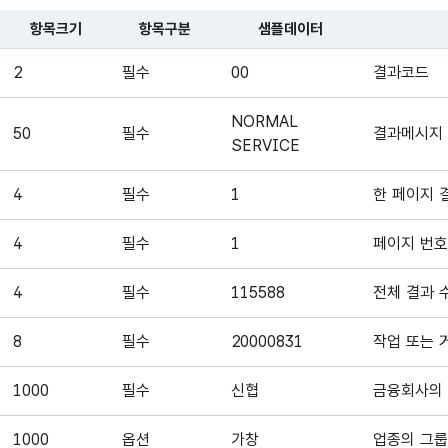
항목크기
항목구분
샘플데이터
대한 표로, 국문항목명, 영문 항목명, 항목크기, 항목구분, 샘플데이터,
2
필수
00
결과코드
NORMAL
50
필수
결과메시지
SERVICE
4
필수
1
한 페이지 
4
필수
1
페이지 번호
4
필수
115588
전체 결과 
8
필수
20000831
작업 또는 
1000
필수
신협
금융회사의
1000
옵션
가창
업종의 그룹