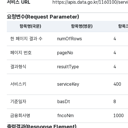
서비스 URL
https://apis.data.go.kr/1160100/ser
요청변수(Request Parameter)
항목명(국문)
항목명(영문)
항목
해당 오픈API의 요청변수(Request Parameter) 항목에
한 페이지 결과 수
numOfRows
4
페이지 번호
pageNo
4
결과형식
resultType
4
서비스키
serviceKey
400
기준일자
basDt
8
금융회사명
fncoNm
1000
출력결과(Response Element)