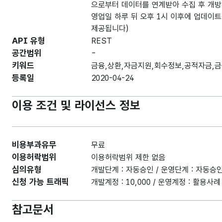
으로부터 데이터를 연계받아 수집 후 개방
영업일 하루 뒤 오후 1시 이후에 업데이트
제공됩니다)
API 유형
REST
공간범위
-
키워드
금융,상환,자금지원,회수정보,공적자금,
등록일
2020-04-24
이용 조건 및 라이선스 정보
비용부과유무
무료
이용허락범위
이용허락범위 제한 없음
심의유형
개발단계 : 자동승인 / 운영단계 : 자동승
신청 가능 트래픽
개발계정 : 10,000 / 운영계정 : 활용
참고문서