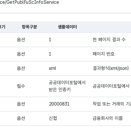
vice/GetPublFuScInfoService
크기
항목구분
샘플데이터
 대한 표로, 국문항목명, 영문 항목명, 항목크기, 항목구분, 샘플데이터
옵션
1
한 페이지 결과 수
옵션
1
페이지 번호
옵션
xml
결과형식(xml/json)
공공데이터포털에서
필수
공공데이터포털에서 
받은 인증키
옵션
20000831
작업 또는 거래의 기
옵션
신협
금융회사의 이름