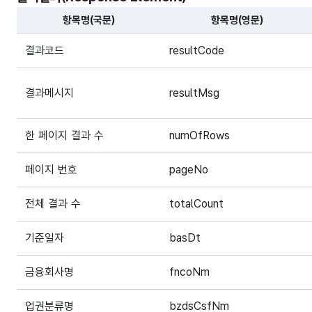
항목명(국문)
항목명(영문)
해당 오픈API의 출력결과(Response Element) 항목에 
결과코드
resultCode
결과메시지
resultMsg
한 페이지 결과 수
numOfRows
페이지 번호
pageNo
전체 결과 수
totalCount
기준일자
basDt
금융회사명
fncoNm
업권분류명
bzdsCsfNm