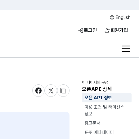
English
로그인
회원가입
전체메
이 페이지의 구성
오픈API 상세
새창 열림
새창 열림
새창 열림
오픈 API 정보
이용 조건 및 라이선스
정보
참고문서
표준 메타데이터