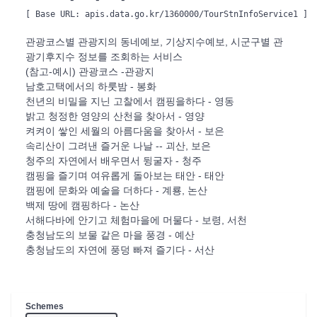
[ Base URL: 
apis.data.go.kr/1360000/TourStnInfoService1
 ]
관광코스별 관광지의 동네예보, 기상지수예보, 시군구별 관
광기후지수 정보를 조회하는 서비스
(참고-예시) 관광코스 -관광지
남호고택에서의 하룻밤 - 봉화
천년의 비밀을 지닌 고찰에서 캠핑을하다 - 영동
밝고 청정한 영양의 산천을 찾아서 - 영양
켜켜이 쌓인 세월의 아름다움을 찾아서 - 보은
속리산이 그려낸 즐거운 나날 -- 괴산, 보은
청주의 자연에서 배우면서 뒹굴자 - 청주
캠핑을 즐기며 여유롭게 돌아보는 태안 - 태안
캠핑에 문화와 예술을 더하다 - 계룡, 논산
백제 땅에 캠핑하다 - 논산
서해다바에 안기고 체험마을에 머물다 - 보령, 서천
충청남도의 보물 같은 마을 풍경 - 예산
충청남도의 자연에 풍덩 빠져 즐기다 - 서산
Schemes