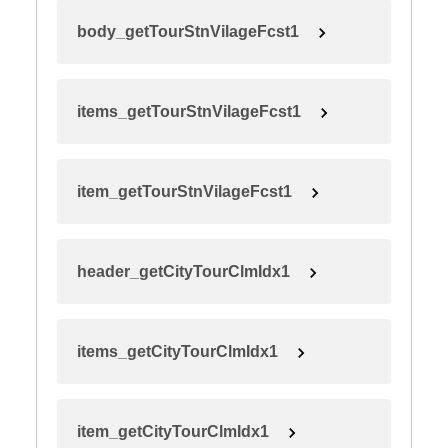
body_getTourStnVilageFcst1
items_getTourStnVilageFcst1
item_getTourStnVilageFcst1
header_getCityTourClmIdx1
items_getCityTourClmIdx1
item_getCityTourClmIdx1