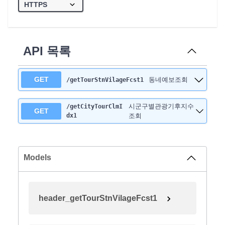
API 목록
GET
동네예보조회
/getTourStnVilageFcst1
시군구별관광기후지수
/getCityTourClmI
GET
dx1
조회
Models
header_getTourStnVilageFcst1