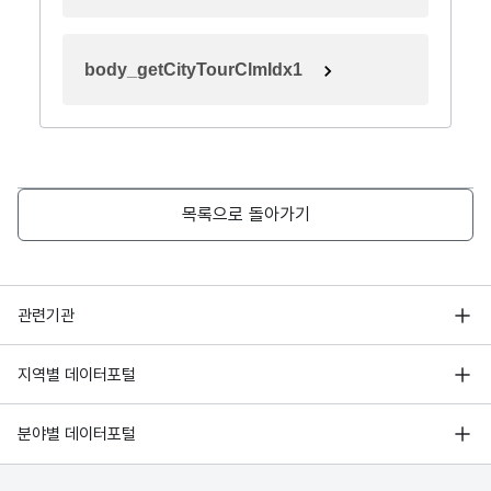
body_getCityTourClmIdx1
목록으로 돌아가기
행정안전부
관련기관
한국지능정보사회진흥원
서울 열린데이터광장
지역별 데이터포털
오픈데이터포럼
경기데이터드림
기상자료개방포털
국가정보자원관리원
분야별 데이터포털
부산데이터웨이브
국토교통부 공간정보오픈플랫폼
한국지역정보개발원