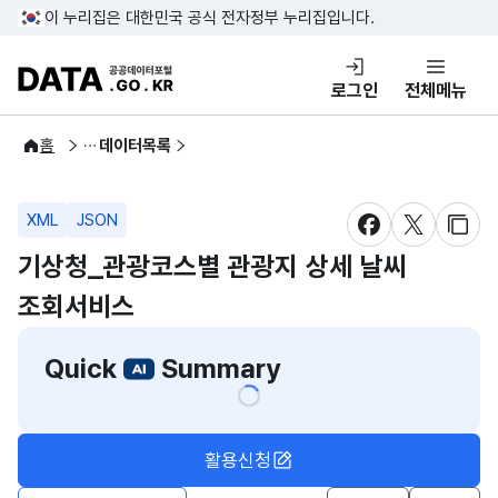
콘텐츠 바로가기
푸터 바로가기
이 누리집은 대한민국 공식 전자정부 누리집입니다.
DATA.GO.KR 공공데이터포털
로그인
전체메뉴
공공데이터
홈
데이터목록
XML
JSON
새창 열림
새창 열림
새창
기상청_관광코스별 관광지 상세 날씨
조회서비스
Quick
Summary
활용신청