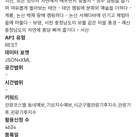
괴산, 보은 청주의 자연에서 배우면서 뒹굴자 - 청주 캠핑을 즐기
며 여유롭게 돌아보는 태안 - 태안 캠핑에 문화와 예술을 더하다 -
계룡, 논산 백제 땅에 캠핑하다 - 논산 서해다바에 안기고 체험마
을에 머물다 - 보령, 서천 충청남도의 보물 같은 마을 풍경 - 예산
충청남도의 자연에 풍덩 빠져 즐기다 - 서산
API 유형
REST
데이터 포맷
JSON+XML
공간범위
-
시간범위
-
키워드
관광코스별 동네예보,기상지수예보,시군구별관광기후지수,관광기
후,관광기후지수
활용신청 수
4634
등록일