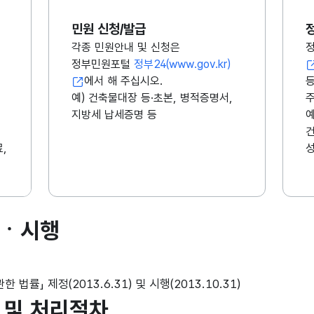
민원 신청/발급
각종 민원안내 및 신청은
정부민원포털
정부24(www.gov.kr)
에서 해 주십시오.
등
예) 건축물대장 등·초본, 병적증명서,
주
지방세 납세증명 등
예
,
성
정ㆍ시행
률」 제정(2013.6.31) 및 시행(2013.10.31)
 및 처리절차