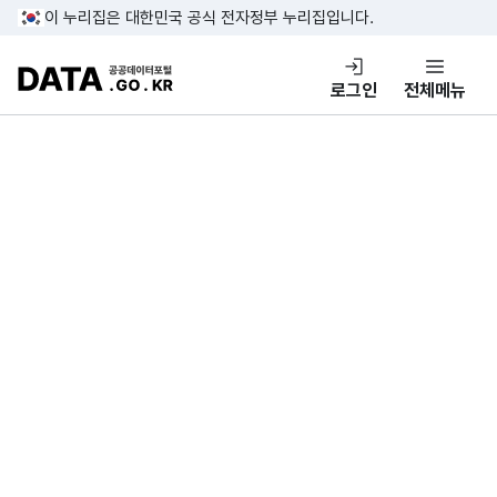
콘텐츠 바로가기
푸터 바로가기
이 누리집은 대한민국 공식 전자정부 누리집입니다.
DATA.GO.KR 공공데이터포털
로그인
전체메뉴