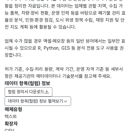
황을 정리한 자료입니다. 본 데이터는 업체별 관할 지역, 수집 가
능 품목, 차량·장비 현황, 운영 인력 등을 바탕으로 폐기물 관리 효
율성 분석, 민원·환경 점검, 도시 위생 정책 수립, 재정 지원 및 안
전 지도 계획 등에 활용될 수 있습니다.
업체 수가 많을 경우 엑셀·메모장 등의 일반 뷰어에서는 일부만 표
시될 수 있으므로 R, Python, GIS 등 분석 전용 도구 사용을 권
장합니다.
허가 기준, 수집·처리 용량, 계약 기간, 운영 자격 기준 등 세부사
항은 제공기관의 메타데이터나 기술문서를 참고해 주세요.
데이터 항목(컬럼) 정보
컬럼 정의서 다운로드
데이터 항목(컬럼) 정보 펼쳐보기
매체유형
항목
텍스트
도메
데이
항목
명
항목
최대
표현
확장자
인분
터타
명
(영문
설명
길이
방식
류
입
CSV