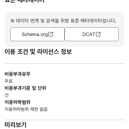
100
처
처
(VAR
CHA
※ 데이터 연계 및 검색을 위한 표준 메타데이터입니다.
R)
Schema.org
DCAT
가변
문자
대행
대행
형
이용 조건 및 라이선스 정보
100
지역
지역
(VAR
CHA
R)
비용부과유무
무료
가변
비용부과기준 및 단위
문자
수집_
수집_
건
형
운반
운반
100
이용허락범위
(VAR
품목
품목
이용허락범위 제한 없음
CHA
R)
미리보기