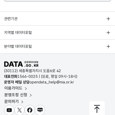
성산구
9966
행정안전부
055-
사파동, 가음정동, 성
관련기관
의창·
(유)성은위생
263-
팔룡동 전역(가구거리·
한국지능정보사회진흥원
성산구
8777
팔용동 1~19)
서울 열린데이터광장
지역별 데이터포털
오픈데이터포럼
경기데이터드림
055-
기상자료개방포털
국가정보자원관리원
분야별 데이터포털
의창·
의창구청
212-
의창구 재활용품 수집
부산데이터웨이브
성산구
환경미화과
국토교통부 공간정보오픈플랫폼
한국지역정보개발원
4511
D-데이터허브
공공데이터포털 바로가기
환경부 환경데이터포털
055-
인천데이터포털
(30112) 세종특별자치시 도움6로 42
의창·
성산구청
문화데이터광장
272-
성산구 재활용품 수집
대표전화
1566-0025
| (유료, 평일 09시-18시)
성산구
환경미화과
울산광역시 데이터포털
4511
운영자 메일 상담
opendata_help@nia.or.kr
농림축산식품 공공데이터포털
이용가이드
전남광주통합특별시 빅데이터 플랫폼
보건의료빅데이터개방시스템
055-
분쟁조정 신청
마산합포
대전광역시 데이터포털
(주)삼원환경
231-
내서읍, 석전동, 회성
문의하기
식품의약품안전처 데이터포털
· 회원구
2112
세종특별자치시 데이터포털
교육통계서비스
유튜브
X
페이스북
블로그