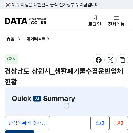
콘텐츠 바로가기
푸터 바로가기
이 누리집은 대한민국 공식 전자정부 누리집입니다.
DATA.GO.KR 공공데이터포털
로그인
전체메뉴
공공데이터
홈
데이터목록
CSV
새창 열림
새창 열림
새창
경상남도 창원시_생활폐기물수집운반업체
현황
Quick
Summary
관심목록에 추가
0
0