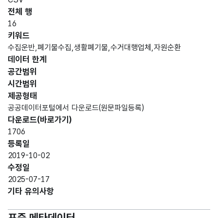
명)
전체 행
데이터 항목 표로 항목명, 항목명(영문명), 항목 설명, 도메인분류
16
가변
키워드
문자
수집운반,폐기물수집,생활폐기물,수거대행업체,자원순환
형
데이터 한계
구분
구분
100
(VAR
공간범위
CHA
시간범위
R)
제공형태
공공데이터포털에서 다운로드(원문파일등록)
가변
다운로드(바로가기)
문자
1706
업체
업체
형
100
등록일
명
명
(VAR
2019-10-02
CHA
수정일
R)
2025-07-17
기타 유의사항
가변
문자
표준 메타데이터
연락
연락
형