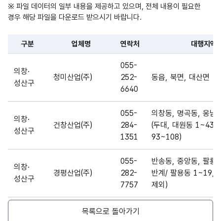
※ 파일 데이터의 일부 내용을 제공하고 있으며, 전체 내용이 필요한
경우 해당 파일을 다운로드 받으시기 바랍니다.
구분
업체명
연락처
대행지역
파일 데이터의 일부 내용의 표로 센터명, 프로그램명, 강습요일,
055-
의창·
청미산업(주)
252-
동읍, 북면, 대산면
성산구
6640
055-
의창동, 명곡동, 웅남
의창·
건창산업(주)
284-
(두대, 대원동 1~43,
성산구
1351
93~108)
055-
반송동, 중앙동, 팔룡
의창·
경평산업(주)
282-
반계/ 팔용동 1~19, 
성산구
7757
제외)
055-
목록으로 돌아가기
의창·
유진산업(주)
287-
봉림동, 용지동, 상남