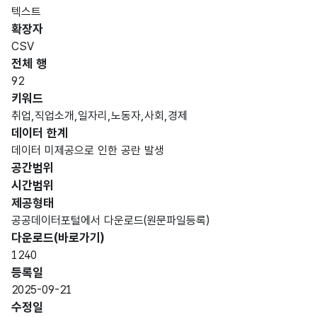
항목
텍스트
도메
데이
항목
명
항목
최대
표현
확장자
인분
터타
명
(영문
설명
길이
방식
류
입
CSV
명)
전체 행
데이터 항목 표로 항목명, 항목명(영문명), 항목 설명, 도메인분류
92
숫자
키워드
직업
형
취업,직업소개,일자리,노동자,사회,경제
소개
번호_
연번
(NU
2
데이터 한계
소
번호
MER
연번
데이터 미제공으로 인한 공란 발생
IC)
공간범위
시간범위
고정
직업
제공형태
유료
문자
소개
내용_
공공데이터포털에서 다운로드(원문파일등록)
무료
형
2
소
내용
다운로드(바로가기)
구분
(CHA
연번
1240
R)
등록일
2025-09-21
가변
수정일
직업
문자