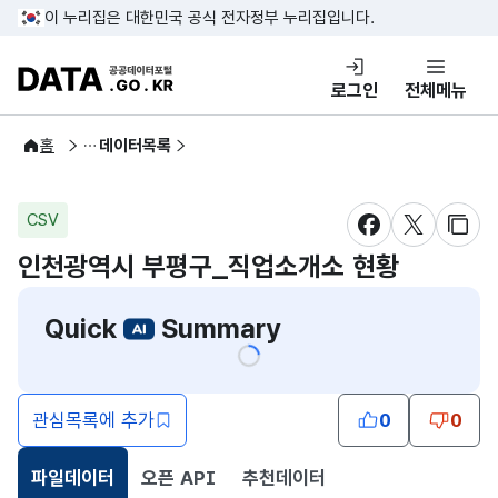
콘텐츠 바로가기
푸터 바로가기
이 누리집은 대한민국 공식 전자정부 누리집입니다.
DATA.GO.KR 공공데이터포털
로그인
전체메뉴
공공데이터
홈
데이터목록
CSV
새창 열림
새창 열림
새창
인천광역시 부평구_직업소개소 현황
Quick
Summary
관심목록에 추가
0
0
파일데이터
오픈 API
추천데이터
선택됨