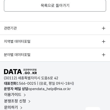
목록으로 돌아가기
인천광역시 부평구_직업소개소 현황_20200828
행정안전부
관련기관
인천광역시 부평구_직업소개소 현황_20191030
한국지능정보사회진흥원
서울 열린데이터광장
지역별 데이터포털
오픈데이터포럼
경기데이터드림
기상자료개방포털
국가정보자원관리원
분야별 데이터포털
부산데이터웨이브
국토교통부 공간정보오픈플랫폼
한국지역정보개발원
D-데이터허브
공공데이터포털 바로가기
환경부 환경데이터포털
인천데이터포털
(30112) 세종특별자치시 도움6로 42
문화데이터광장
대표전화
1566-0025
| (유료, 평일 09시-18시)
울산광역시 데이터포털
운영자 메일 상담
opendata_help@nia.or.kr
농림축산식품 공공데이터포털
이용가이드
전남광주통합특별시 빅데이터 플랫폼
보건의료빅데이터개방시스템
분쟁조정 신청
대전광역시 데이터포털
문의하기
식품의약품안전처 데이터포털