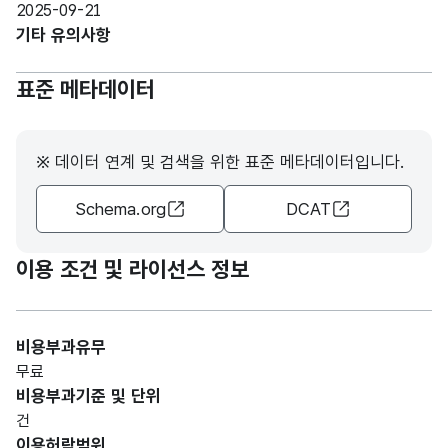
직업
2025-09-21
소개
명칭_
형
소개
30
기타 유의사항
소
명
(VAR
소명
연번
CHA
표준 메타데이터
R)
전화
가변
※ 데이터 연계 및 검색을 위한 표준 메타데이터입니다.
직업
문자
번호_
전화
소개
형
전화
15
Schema.org
DCAT
번호
소
(VAR
번호
연번
CHA
번호
R)
이용 조건 및 라이선스 정보
가변
직업
문자
소재
비용부과유무
소개
명칭_
형
지주
100
무료
소
주소
(VAR
소
비용부과기준 및 단위
연번
CHA
건
R)
이용허락범위