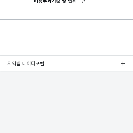
비용부과기준 및 단위
건
서울 열린데이터광장
지역별 데이터포털
경기데이터드림
부산데이터웨이브
D-데이터허브
인천데이터포털
울산광역시 데이터포털
전남광주통합특별시 빅데이터 플랫폼