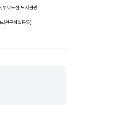
스,투어노선,도시관광
드(원문파일등록)