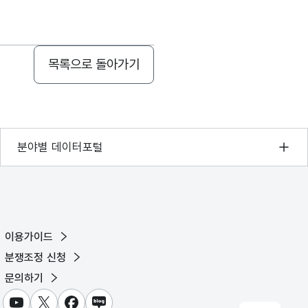
목록으로 돌아가기
기상자료개방포털
분야별 데이터포털
국토교통부 공간정보오픈플랫폼
환경부 환경데이터포털
문화데이터광장
이용가이드
농림축산식품 공공데이터포털
분쟁조정 신청
보건의료빅데이터개방시스템
문의하기
식품의약품안전처 데이터포털