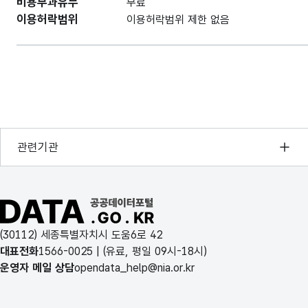
비용부과유무
무료
이용허락범위
이용허락범위 제한 없음
행정안전부
관련기관
한국지능정보사회진흥원
오픈데이터포럼
공공데이터포털 바로가기
국가정보자원관리원
(30112) 세종특별자치시 도움6로 42
한국지역정보개발원
대표전화
1566-0025
| (유료, 평일 09시-18시)
운영자 메일 상담
opendata_help@nia.or.kr