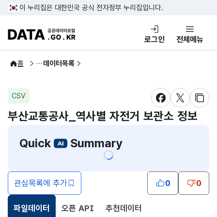
콘텐츠 바로가기
푸터 바로가기
이 누리집은 대한민국 공식 전자정부 누리집입니다.
DATA.GO.KR 공공데이터포털
로그인
전체메뉴
공공데이터
홈
데이터목록
CSV
새창 열림
새창 열림
새창
부산교통공사_역사별 자전거 보관소 정보
Quick
Summary
관심목록에 추가
0
0
파일데이터
오픈 API
추천데이터
선택됨