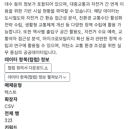
대수 등의 정보가 포함되어 있으며, 대중교통과 자전거 간 연계 이
용을 위한 기반 시설 현황을 파악할 수 있습니다. 해당 데이터는
도시철도와 자전거 간 환승 접근성 분석, 친환경 교통수단 활성화
전략 수립, 생활형 교통체계 개선 등 다양한 정책 수립에 활용 가
능합니다. 또한 역사별 출입구 공간 활용도, 자전거 수요 예측, 교
통약자 접근성 분석, 마이크로모빌리티 확산 등과 관련한 정책 수
립과 연구에 활용될 수 있으며, 저탄소 교통 환경 조성을 위한 실
무 중심의 공공데이터입니다.
데이터 항목(컬럼) 정보
컬럼 정의서 다운로드
데이터 항목(컬럼) 정보 펼쳐보기
매체유형
항목
텍스트
도메
데이
항목
명
항목
최대
표현
확장자
인분
터타
명
(영문
설명
길이
방식
류
입
CSV
명)
전체 행
데이터 항목 표로 항목명, 항목명(영문명), 항목 설명, 도메인분류
323
가변
키워드