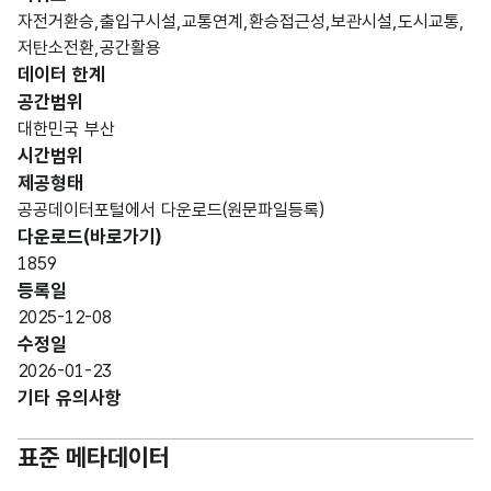
문자
자전거환승,출입구시설,교통연계,환승접근성,보관시설,도시교통,
hosu
호선
내용_
형
저탄소전환,공간활용
호선
10
n
구분
내용
(VAR
데이터 한계
CHA
공간범위
R)
대한민국 부산
시간범위
가변
제공형태
문자
공공데이터포털에서 다운로드(원문파일등록)
sta_
명칭_
형
역명
역명
50
다운로드(바로가기)
nm
명
(VAR
1859
CHA
등록일
R)
2025-12-08
수정일
자전
가변
2026-01-23
거
문자
기타 유의사항
설치
plac
보관
내용_
형
100
위치
e
소
내용
(VAR
표준 메타데이터
설치
CHA
위치
R)