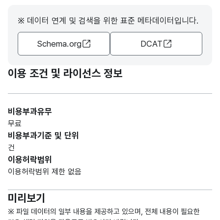
※ 데이터 연계 및 검색을 위한 표준 메타데이터입니다.
자전
가변
거
문자
Schema.org
DCAT
보관
관리
admi
내용_
형
소
50
자
n
내용
(VAR
관리
이용 조건 및 라이선스 정보
CHA
담당
R)
기관
비용부과유무
가변
자전
무료
문자
거
비용부과기준 및 단위
보관
수량_
형
보관
10
건
대수
수
(VAR
가능
이용허락범위
CHA
대수
이용허락범위 제한 없음
R)
미리보기
※ 파일 데이터의 일부 내용을 제공하고 있으며, 전체 내용이 필요한