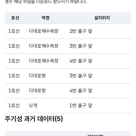
경우 해당 파일을 다운로드 받으시기 바랍니다.
호선
역명
설치위치
파일 데이터의 일부 내용의 표로 센터명, 프로그램명, 강습요일,
1호선
다대포해수욕장
2번 출구 앞
1호선
다대포해수욕장
3번 출구 앞
1호선
다대포해수욕장
4번 출구 앞
1호선
다대포항
3번 출구 앞
1호선
다대포항
4번 출구 앞
1호선
낫개
1번 출구 앞
주기성 과거 데이터(
5
)
1호선
낫개
4번 출구 앞
1호선
낫개
6번 출구 앞