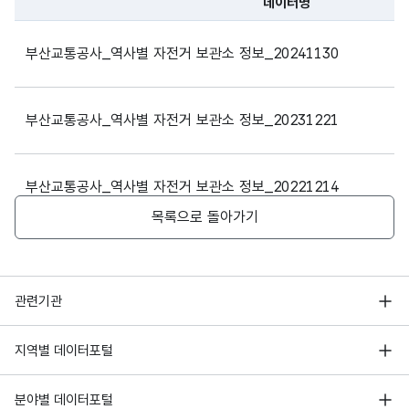
데이터명
파일 데이터의 과거 데이터표로 데이터명, 등록일로 구성되어있
1호선
신장림
3번 출구 앞
부산교통공사_역사별 자전거 보관소 정보_20241130
1호선
신장림
4번 출구 앞
부산교통공사_역사별 자전거 보관소 정보_20231221
1호선
장림
6번 출구 앞
1호선
동매
1번 출구 앞
부산교통공사_역사별 자전거 보관소 정보_20221214
목록으로 돌아가기
1호선
동매
2번 출구 앞
부산교통공사_역사별 자전거 보관소 정보_20201127
1호선
동매
3번 출구 앞
행정안전부
관련기관
1호선
동매
4번 출구 앞
역사별 자전거 보관소 정보_20191128
한국지능정보사회진흥원
서울 열린데이터광장
지역별 데이터포털
1호선
동매
5번 출구 앞
오픈데이터포럼
경기데이터드림
기상자료개방포털
국가정보자원관리원
분야별 데이터포털
1호선
신평
1번 출구 앞