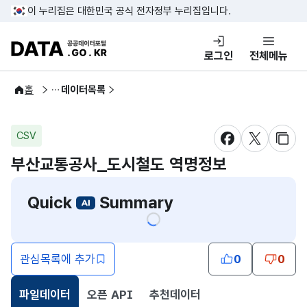
콘텐츠 바로가기
푸터 바로가기
이 누리집은 대한민국 공식 전자정부 누리집입니다.
DATA.GO.KR 공공데이터포털
로그인
전체메뉴
공공데이터
홈
데이터목록
CSV
새창 열림
새창 열림
새창
부산교통공사_도시철도 역명정보
Quick
Summary
관심목록에 추가
0
0
파일데이터
오픈 API
추천데이터
선택됨