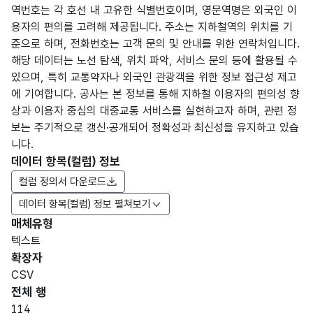
역번호는 각 호선 내 고유한 식별번호이며, 영문역명은 외국인 이
용자의 편의를 고려해 제공됩니다. 주소는 지하철역의 위치를 기
준으로 하며, 전화번호는 고객 문의 및 안내를 위한 연락처입니다.
해당 데이터는 노선 탐색, 위치 파악, 서비스 문의 등에 활용될 수
있으며, 특히 교통약자나 외국인 관광객을 위한 정보 접근성 제고
에 기여합니다. 공사는 본 정보를 통해 지하철 이용자의 편의성 향
상과 이용자 중심의 대중교통 서비스를 실현하고자 하며, 관련 정
보는 주기적으로 갱신·공개되어 정확성과 최신성을 유지하고 있습
니다.
데이터 항목(컬럼) 정보
컬럼 정의서 다운로드
데이터 항목(컬럼) 정보 펼쳐보기
매체유형
항목
텍스트
도메
데이
항목
명
항목
최대
표현
확장자
인분
터타
명
(영문
설명
길이
방식
류
입
CSV
명)
전체 행
데이터 항목 표로 항목명, 항목명(영문명), 항목 설명, 도메인분류
114