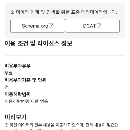
※ 데이터 연계 및 검색을 위한 표준 메타데이터입니다.
가변
문자
Schema.org
DCAT
영문
형
영문
99
역명
(VAR
CHA
이용 조건 및 라이선스 정보
R)
가변
비용부과유무
문자
무료
형
주소
주소
999
비용부과기준 및 단위
(VAR
건
CHA
이용허락범위
R)
이용허락범위 제한 없음
가변
미리보기
문자
전화
전화
형
※ 파일 데이터의 일부 내용을 제공하고 있으며, 전체 내용이 필요한
30