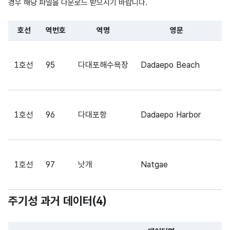
번호
번호
(VAR
경우 해당 파일을 다운로드 받으시기 바랍니다.
CHA
R)
호선
역번호
역명
영문
파일 데이터의 일부 내용의 표로 센터명, 프로그램명, 강습요일,
1호선
95
다대포해수욕장
Dadaepo Beach
지
1호선
96
다대포항
Dadaepo Harbor
지
1호선
97
낫개
Natgae
지
주기성 과거 데이터(
4
)
1호선
98
신장림
Sinjangnim
지