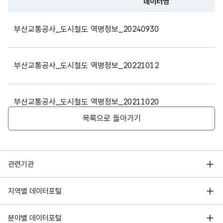
데이터명
파일 데이터의 과거 데이터표로 데이터명, 등록일로 구성되어있
부산교통공사_도시철도 역명정보_20240930
1호선
99
장림
Jangnim
지
부산교통공사_도시철도 역명정보_20221012
1호선
100
동매
Dongmae
지
부산교통공사_도시철도 역명정보_20211020
목록으로 돌아가기
1호선
101
신평
Sinpyeong
부산교통공사_도시철도 역명정보_20201021
행정안전부
관련기관
1호선
102
하단
Hadan
한국지능정보사회진흥원
지
서울 열린데이터광장
지역별 데이터포털
오픈데이터포럼
경기데이터드림
기상자료개방포털
국가정보자원관리원
분야별 데이터포털