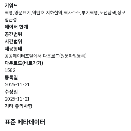
가변
키워드
문자
역명,영문표기,역번호,지하철역,역사주소,부기역명,노선탐색,정보
호선
형
접근성
호선
5
구분
(VAR
데이터 한계
CHA
공간범위
R)
시간범위
제공형태
숫자
공공데이터포털에서 다운로드(원문파일등록)
형
역번
역번
번호_
다운로드(바로가기)
(NU
3
호
호
번호
1582
MER
등록일
IC)
2025-11-21
수정일
가변
2025-11-21
문자
기타 유의사항
한글
형
역명
99
역명
(VAR
표준 메타데이터
CHA
R)