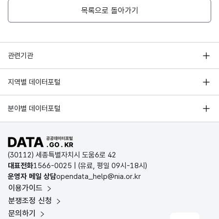
목록으로 돌아가기
7
의료법인석영의료재단창원제일종합병원
233
경상남도_재활병원 현황_20180631
행정안전부
관련기관
경상남도_정신건강의학과의원 현황_20180631
8
경상남도마산의료원
298
한국지능정보사회진흥원
서울 열린데이터광장
지역별 데이터포털
오픈데이터포럼
경기데이터드림
경상남도_의료기관 현황_20210903
기상자료개방포털
국가정보자원관리원
분야별 데이터포털
부산데이터웨이브
9
학교법인성균관대학삼성창원병원
775
국토교통부 공간정보오픈플랫폼
한국지역정보개발원
D-데이터허브
요양병원 현황(2015년)
공공데이터포털 바로가기
환경부 환경데이터포털
인천데이터포털
(30112) 세종특별자치시 도움6로 42
문화데이터광장
10
연세에스병원
274
대표전화
1566-0025
| (유료, 평일 09시-18시)
울산광역시 데이터포털
의원 현황(2015년)
운영자 메일 상담
opendata_help@nia.or.kr
농림축산식품 공공데이터포털
이용가이드
전남광주통합특별시 빅데이터 플랫폼
보건의료빅데이터개방시스템
분쟁조정 신청
대전광역시 데이터포털
치과병원 현황(2015년)
11
한일병원
276
문의하기
식품의약품안전처 데이터포털