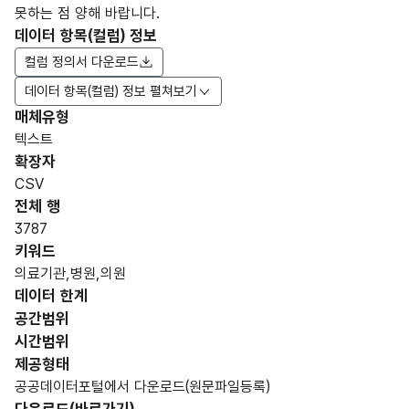
못하는 점 양해 바랍니다.
데이터 항목(컬럼) 정보
컬럼 정의서 다운로드
데이터 항목(컬럼) 정보 펼쳐보기
매체유형
항목
텍스트
도메
데이
항목
명
항목
최대
표현
확장자
인분
터타
명
(영문
설명
길이
방식
류
입
CSV
명)
전체 행
데이터 항목 표로 항목명, 항목명(영문명), 항목 설명, 도메인분류
3787
숫자
키워드
형
의료기관,병원,의원
일련
일련
(NU
4
데이터 한계
번호
번호
MER
공간범위
IC)
시간범위
제공형태
가변
공공데이터포털에서 다운로드(원문파일등록)
문자
의료
의료