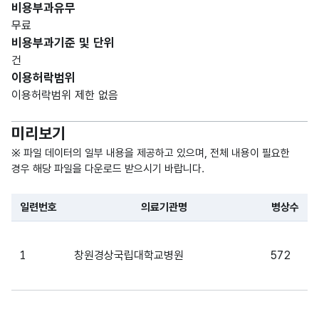
비용부과유무
문자
설립
설립
무료
형
2
구분
구분
비용부과기준 및 단위
(CHA
건
R)
이용허락범위
이용허락범위 제한 없음
가변
문자
미리보기
개설
개설
형
10
일자
일자
(VAR
※ 파일 데이터의 일부 내용을 제공하고 있으며, 전체 내용이 필요한
CHA
경우 해당 파일을 다운로드 받으시기 바랍니다.
R)
일련번호
의료기관명
병상수
가변
파일 데이터의 일부 내용의 표로 센터명, 프로그램명, 강습요일,
문자
전화
전화
형
1
창원경상국립대학교병원
572
12
번호
번호
(VAR
CHA
R)