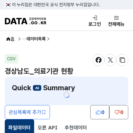
콘텐츠 바로가기
푸터 바로가기
이 누리집은 대한민국 공식 전자정부 누리집입니다.
DATA.GO.KR 공공데이터포털
로그인
전체메뉴
공공데이터
홈
데이터목록
CSV
새창 열림
새창 열림
새창
경상남도_의료기관 현황
Quick
Summary
관심목록에 추가
0
0
파일데이터
오픈 API
추천데이터
선택됨