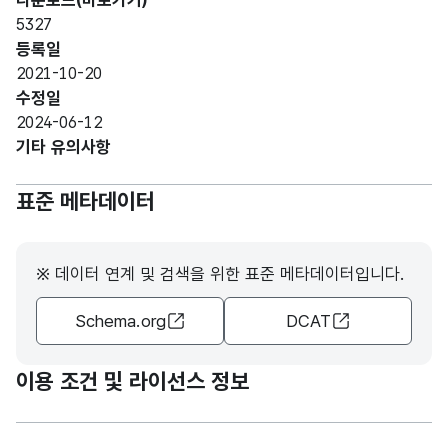
다운로드(바로가기)
형
기관
기관
30
5327
(VAR
명
명
등록일
CHA
2021-10-20
R)
수정일
2024-06-12
숫자
기타 유의사항
형
병상
병상
(NU
3
수
수
표준 메타데이터
MER
IC)
※ 데이터 연계 및 검색을 위한 표준 메타데이터입니다.
가변
문자
Schema.org
DCAT
소재
소재
형
50
지
지
(VAR
CHA
이용 조건 및 라이선스 정보
R)
고정