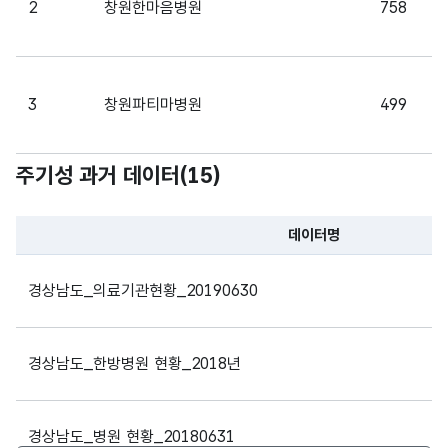
2
창원한마음병원
758
가변
데이
데이
문자
터기
터기
형
10
준일
준일
(VAR
3
창원파티마병원
499
자
자
CHA
R)
주기성 과거 데이터(
15
)
4
근로복지공단 창원병원
255
데이터명
파일 데이터의 과거 데이터표로 데이터명, 등록일로 구성되어있
경상남도_의료기관현황_20190630
5
의료법인청아의료재단청아병원
279
경상남도_한방병원 현황_2018년
6
의료법인합포의료재단에스엠지연세병원
332
경상남도_병원 현황_20180631