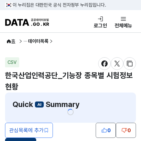
콘텐츠 바로가기
푸터 바로가기
이 누리집은 대한민국 공식 전자정부 누리집입니다.
DATA.GO.KR 공공데이터포털
로그인
전체메뉴
공공데이터
홈
데이터목록
CSV
새창 열림
새창 열림
새창
한국산업인력공단_기능장 종목별 시험정보
현황
Quick
Summary
관심목록에 추가
0
0