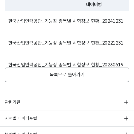
제27조(국가기술자격취득
자격취득자에
데이터명
가스기능장
근로자직업능력개발법 □ 
대한 법령상
파일 데이터의 과거 데이터표로 데이터명, 등록일로 구성되어있
직업능력개발 지원) □ 
우대현황
한국산업인력공단_기능장 종목별 시험정보 현황_20241231
자격취득) ▣ 지역균형개
동법 제48조 (인력의 개발
(인력의 지역정착지원) ▣
한국산업인력공단_기능장 종목별 시험정보 현황_20221231
동법 시행령 제9조 (시험
사업법 □ 동법 시행규칙 
절차) ▣ 군인사법 □ 동
한국산업인력공단_기능장 종목별 시험정보 현황_20230619
2001.5.19>) □ 동법
동령 제16조 (특별채용의
목록으로 돌아가기
계약에 관한 법률 □ 동법
한국산업인력공단_기능장 종목별 시험정보 현황_20220620
□ 동법 시행령 제7조 (
중소기업인력지원 특별법 □
행정안전부
▣ 소방시설 설치 유지 및
관련기관
한국산업인력공단_기능장 종목별 시험정보 현황_20210622
제8조 (소방검사자의 자격
한국지능정보사회진흥원
(창업자금 대부) □ 동법 
서울 열린데이터광장
지역별 데이터포털
오픈데이터포럼
경기데이터드림
한국산업인력공단_기능장 종목별 시험정보 현황_20200623
고압가스에 관한 최상급 
기상자료개방포털