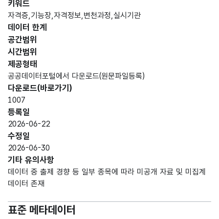
키워드
문자
자격증,기능장,자격정보,변천과정,실시기관
종목
종목
형
데이터 한계
255
명
명
(VAR
공간범위
CHA
시간범위
R)
제공형태
공공데이터포털에서 다운로드(원문파일등록)
개요,
가변
다운로드(바로가기)
실시
문자
1007
기관,
형
등록일
항목
변천
255
(VAR
2026-06-22
과정,
CHA
수정일
수행
R)
2026-06-30
직무
기타 유의사항
데이터 중 출제 경향 등 일부 종목에 따라 미공개 자료 및 미집계
가변
데이터 존재
문자
주요
형
내용
255
표준 메타데이터
내용
(VAR