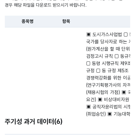
경우 해당 파일을 다운로드 받으시기 바랍니다.
종목명
항목
파일 데이터의 일부 내용의 표로 센터명, 프로그램명, 강습요일,
▣ 도시가스사업법 □ 동법
국가를 당사자로 하는 계약
(원가계산을 할 때 단위당
검정고시 규칙 □ 동규칙 
□ 동령 시행규칙 제9조 
규정 □ 동 규정 제5조 
경쟁력강화를 위한 이공계
(연구기획평가사의 자격시
(채용시험의 가점) ▣ 국
요건) ▣ 비상대비자원 관
▣ 공직자윤리법의 시행에
(취업승인) ▣ 기능대학법
주기성 과거 데이터(
6
)
(다기능기술자과정의 학생
제14조 (국가기술자격 취
위