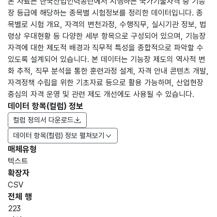
본 자료는 한국산업인력공단에서 시행하는 국가기술자격 중 기능
장 등급에 해당하는 종목별 시험정보를 정리한 데이터입니다. 종
목별로 시험 개요, 자격의 변천과정, 수행직무, 실시기관 정보, 법
령상 우대현황 등 다양한 세부 항목으로 구성되어 있으며, 기능장
자격에 대한 제도적 배경과 직무적 특성을 종합적으로 파악할 수
있도록 설계되어 있습니다. 본 데이터는 기능장 제도의 역사적 변
화 추적, 직무 분석을 통한 훈련과정 설계, 자격 안내 콘텐츠 개발,
자격정책 수립을 위한 기초자료 등으로 활용 가능하며, 산업현장
중심의 자격 운영 및 관련 제도 개선에도 사용될 수 있습니다.
데이터 항목(컬럼) 정보
컬럼 정의서 다운로드
데이터 항목(컬럼) 정보 펼쳐보기
매체유형
항목
텍스트
도메
데이
항목
명
항목
최대
표현
확장자
인분
터타
명
(영문
설명
길이
방식
류
입
CSV
명)
전체 행
데이터 항목 표로 항목명, 항목명(영문명), 항목 설명, 도메인분류
223
가변