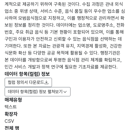
계적으로 제공하기 위하여 구축된 것이다. 수집 과정은 관내 외식
업소 중 위생 상태, 서비스 수준, 음식 품질 등이 우수한 업소를 심
사하여 모범음식점으로 지정하고, 이를 행정적으로 관리하면서 확
보된 정보를 정리한 것이다. 데이터에는 업소명, 도로명주소, 전화
번호, 주요 취급 음식 등 기본 현황이 포함되어 있으며, 이를 통해
구민과 이용자가 안전하고 신뢰할 수 있는 음식점을 선택하는 데
기여한다. 또한 본 자료는 관광객 유치, 지역경제 활성화, 건강한
식문화 확산 등 다양한 공공 목적에 활용될 수 있다. 행정기관은
본 데이터를 개방함으로써 투명한 음식점 관리 체계를 확립하고,
민간 서비스 개발과 정책 연구에 필요한 기초자료를 제공한다.
데이터 항목(컬럼) 정보
컬럼 정의서 다운로드
데이터 항목(컬럼) 정보 펼쳐보기
매체유형
항목
텍스트
도메
데이
항목
명
항목
최대
표현
확장자
인분
터타
명
(영문
설명
길이
방식
류
입
CSV
명)
전체 행