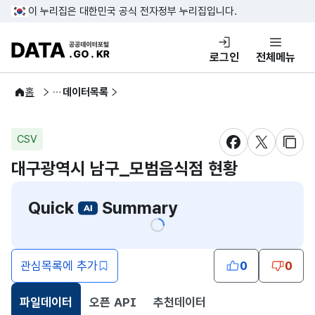
콘텐츠 바로가기
푸터 바로가기
이 누리집은 대한민국 공식 전자정부 누리집입니다.
DATA.GO.KR 공공데이터포털
로그인
전체메뉴
공공데이터
홈
데이터목록
CSV
새창 열림
새창 열림
새창
대구광역시 남구_모범음식점 현황
Quick
Summary
관심목록에 추가
0
0
파일데이터
오픈 API
추천데이터
선택됨