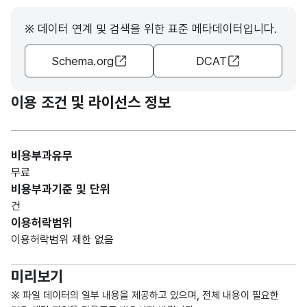
주소
CHA
점
R)
도로
※ 데이터 연계 및 검색을 위한 표준 메타데이터입니다.
명
Schema.org
DCAT
주소
대구
이용 조건 및 라이선스 정보
광역
시
고정
소재
남구
번호_
문자
999-
비용부과유무
지전
관내
전화
형
12
999-
무료
화번
모범
번호
(CHA
9999
비용부과기준 및 단위
호
음식
R)
건
점
이용허락범위
전화
이용허락범위 제한 없음
번호
미리보기
대구
광역
※ 파일 데이터의 일부 내용을 제공하고 있으며, 전체 내용이 필요한