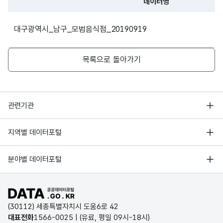
데이터명
9065
대한
(대명동)
파일 데이터의 과거 데이터표로 데이터명, 등록일로 구성되어있
데이
대구광역시_남구_모범음식점_20190919
터
대구광역시 남구
053-656-
기준
낙지이야기대명점
두류공원로 10
3263
일자
(대명동)
목록으로 돌아가기
날마다꿀갈비
대구광역시 남구
053-652-
(계대대명점)
명덕로 104 (대명동)
8900
행정안전부
관련기관
한국지능정보사회진흥원
서울 열린데이터광장
대구광역시 남구
지역별 데이터포털
053-766-
오픈데이터포럼
남도명가
두류공원로 101
4062
경기데이터드림
(대명동)
기상자료개방포털
국가정보자원관리원
분야별 데이터포털
부산데이터웨이브
국토교통부 공간정보오픈플랫폼
한국지역정보개발원
대구광역시 남구
053-626-
늘푸른솔밭골
D-데이터허브
공공데이터포털 바로가기
대명로 178 (대명동)
4747
환경부 환경데이터포털
인천데이터포털
(30112) 세종특별자치시 도움6로 42
문화데이터광장
대구광역시 남구
대표전화
1566-0025
| (유료, 평일 09시-18시)
053-471-
울산광역시 데이터포털