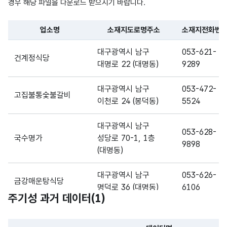
시
가변
경우 해당 파일을 다운로드 받으시기 바랍니다.
남구
문자
주된
관내
명칭_
형
해당
업소명
소재지도로명주소
소재지전화번
20
음식
모범
명
(VAR
없음
파일 데이터의 일부 내용의 표로 센터명, 프로그램명, 강습요일,
음식
CHA
대구광역시 남구
053-621-
건계정식당
점
R)
대명로 22 (대명동)
9289
주된
음식
대구광역시 남구
053-472-
고집불통숯불갈비
이천로 24 (봉덕동)
5524
대구
광역
대구광역시 남구
053-628-
시
국수명가
성당로 70-1, 1층
9898
남구
(대명동)
관내
가변
모범
YYY
대구광역시 남구
053-626-
데이
날짜/
문자
금강매운탕식당
음식
Y-
명덕로 36 (대명동)
6106
터기
시간_
형
주기성 과거 데이터(
점
1
)
10
MM-
준일
연월
(VAR
정보
DD-
대구광역시 남구
자
일
CHA
053-627-
에
DD
꽃돼지보쌈족발
대명서로 101
R)