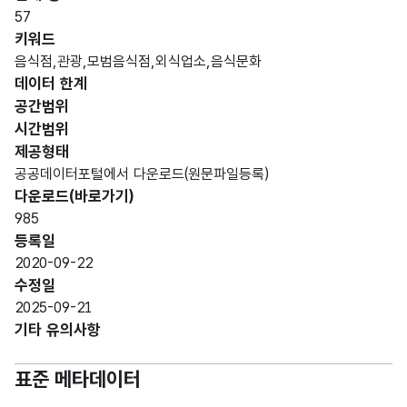
데이터 항목 표로 항목명, 항목명(영문명), 항목 설명, 도메인분류
57
대구
키워드
광역
음식점,관광,모범음식점,외식업소,음식문화
시
가변
데이터 한계
남구
문자
공간범위
업소
관내
명칭_
형
해당
14
시간범위
명
모범
명
(VAR
없음
제공형태
음식
CHA
공공데이터포털에서 다운로드(원문파일등록)
점
R)
다운로드(바로가기)
업소
985
명
등록일
2020-09-22
대구
수정일
광역
2025-09-21
시
가변
기타 유의사항
남구
소재
문자
관내
명칭_
지도
형
해당
표준 메타데이터
모범
상세
20
로명
(VAR
없음
음식
주소