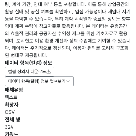
량, 계약 기간, 임대 여부 등을 포함합니다. 이를 통해 상업공간의
활용 실태 및 공실 여부를 확인하고, 입점 가능성이나 재임대 시기
등을 파악할 수 있습니다. 특히 계약 시작일과 종료일 정보는 향후
임대 계획 수립에 참고자료로 활용됩니다. 본 데이터는 유휴공간
의 효율적 관리와 공공자산 수익성 제고를 위한 기초자료로 활용
되며, 도시철도 이용 환경 개선과 정책 수립에도 기여할 수 있습니
다. 데이터는 주기적으로 갱신되며, 이용자 편의를 고려해 구조화
된 형태로 제공됩니다.
데이터 항목(컬럼) 정보
컬럼 정의서 다운로드
데이터 항목(컬럼) 정보 펼쳐보기
매체유형
항목
텍스트
도메
데이
항목
명
항목
최대
표현
확장자
인분
터타
명
(영문
설명
길이
방식
류
입
CSV
명)
전체 행
데이터 항목 표로 항목명, 항목명(영문명), 항목 설명, 도메인분류
324
부산
키워드