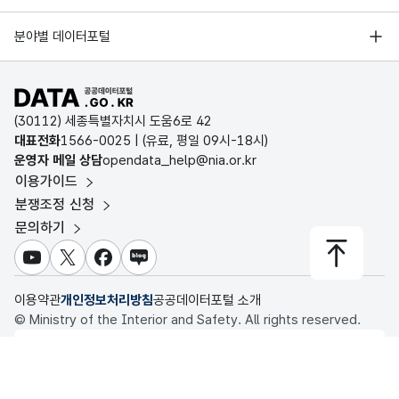
오픈데이터포럼
1
하단역
상가
65.6
1
경기데이터드림
계약
기상자료개방포털
국가정보자원관리원
분야별 데이터포털
시작
부산데이터웨이브
일자
국토교통부 공간정보오픈플랫폼
한국지역정보개발원
1
하단역
상가
23.45
1
D-데이터허브
공공데이터포털 바로가기
환경부 환경데이터포털
부산
인천데이터포털
(30112) 세종특별자치시 도움6로 42
교통
문화데이터광장
화장품
대표전화
1566-0025
| (유료, 평일 09시-18시)
1
하단역
27.63
1
공사
울산광역시 데이터포털
전문매장
운영자 메일 상담
opendata_help@nia.or.kr
농림축산식품 공공데이터포털
가
이용가이드
전남광주통합특별시 빅데이터 플랫폼
소유
고정
보건의료빅데이터개방시스템
날짜/
YYY
분쟁조정 신청
계약
1
하단역
한
브랜드편의점
문자
28.2
1
대전광역시 데이터포털
시간_
Y-
문의하기
식품의약품안전처 데이터포털
종료
임대
형
10
연월
MM-
세종특별자치시 데이터포털
일
시설
(CHA
교육통계서비스
일
DD
유튜브
X
페이스북
블로그
물들
R)
1
하단역
디저트 카페
21.4
1
충청북도 데이터허브
의
이용약관
개인정보처리방침
공공데이터포털 소개
계약
© Ministry of the Interior and Safety. All rights reserved.
종료
1
당리역
상가
14.17
1
행정안전부
일자
이 누리집은 행정안전부 누리집입니다.