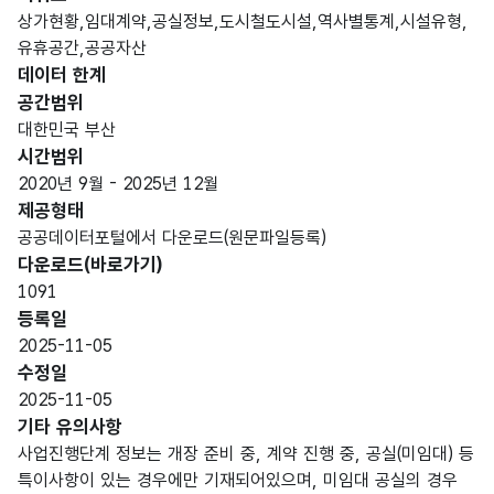
교통
상가현황,임대계약,공실정보,도시철도시설,역사별통계,시설유형,
공사
유휴공간,공공자산
가
데이터 한계
소유
공간범위
한
고정
대한민국 부산
임대
문자
명칭_
해당
시간범위
호선
시설
형
5
명
없음
2020년 9월 - 2025년 12월
물이
(CHA
제공형태
위치
R)
공공데이터포털에서 다운로드(원문파일등록)
한
다운로드(바로가기)
해당
1091
도시
등록일
철도
2025-11-05
호선
수정일
2025-11-05
부산
기타 유의사항
교통
사업진행단계 정보는 개장 준비 중, 계약 진행 중, 공실(미임대) 등
공사
특이사항이 있는 경우에만 기재되어있으며, 미임대 공실의 경우
가