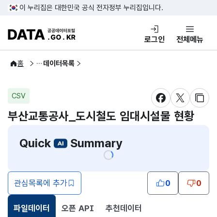
콘텐츠 바로가기
푸터 바로가기
이 누리집은 대한민국 공식 전자정부 누리집입니다.
DATA.GO.KR 공공데이터포털
로그인
전체메뉴
공공데이터
홈
데이터목록
CSV
새창 열림
새창 열림
새창
부산교통공사_도시철도 임대시설물 현황
Quick
Summary
관심목록에 추가
0
0
파일데이터
오픈 API
추천데이터
선택됨