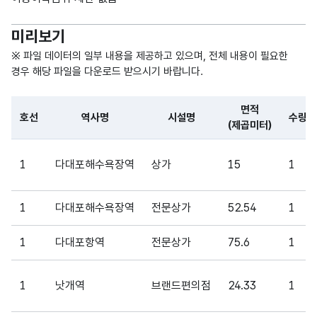
임대
CHA
시설
R)
미리보기
물의
시설
※ 파일 데이터의 일부 내용을 제공하고 있으며, 전체 내용이 필요한
명
경우 해당 파일을 다운로드 받으시기 바랍니다.
부산
면적
호선
역사명
시설명
수량
교통
(제곱미터)
공사
가변
파일 데이터의 일부 내용의 표로 센터명, 프로그램명, 강습요일,
가
문자
면적
1
다대포해수욕장역
상가
15
1
소유
수량_
형
(제곱
30
한
면적
(VAR
미터)
임대
CHA
1
다대포해수욕장역
전문상가
52.54
1
시설
R)
물의
1
다대포항역
전문상가
75.6
1
면적
1
낫개역
브랜드편의점
24.33
1
부산
교통