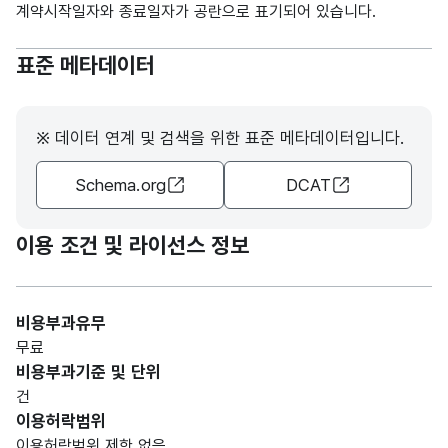
계약시작일자와 종료일자가 공란으로 표기되어 있습니다.
소유
가변
한
문자
표준 메타데이터
임대
역사
명칭_
형
해당
시설
22
명
명
(VAR
없음
물이
CHA
위치
※ 데이터 연계 및 검색을 위한 표준 메타데이터입니다.
R)
한
Schema.org
DCAT
도시
철도
역의
이용 조건 및 라이선스 정보
명칭
부산
비용부과유무
교통
무료
공사
가변
비용부과기준 및 단위
가
문자
건
소유
시설
명칭_
형
이용허락범위
한
30
명
명
(VAR
이용허락범위 제한 없음