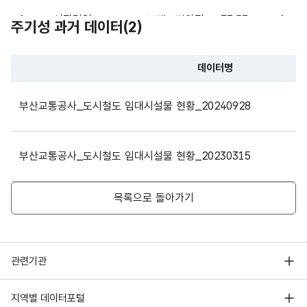
공사
숫자
1
신장림역
브랜드편의점
77.57
1
주기성 과거 데이터(
가
2
)
형
소유
수량_
수량
(NU
1
9
한
수
MER
데이터명
1
동매역
브랜드편의점
19.3
1
임대
IC)
파일 데이터의 과거 데이터표로 데이터명, 등록일로 구성되어있
시설
부산교통공사_도시철도 임대시설물 현황_20240928
물의
1
신평역
상가
55.89
1
수
부산교통공사_도시철도 임대시설물 현황_20230315
부산
1
신평역
상가
820.9
1
교통
공사
목록으로 돌아가기
가
화장품
1
신평역
25.1
1
소유
고정
전문매장
날짜/
YYY
계약
한
문자
시간_
Y-
시작
임대
형
10
행정안전부
관련기관
연월
MM-
1
신평역
브랜드편의점
27.5
1
일
시설
(CHA
일
DD
한국지능정보사회진흥원
물들
R)
서울 열린데이터광장
지역별 데이터포털
의