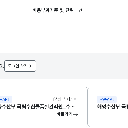
비용부과기준 및 단위
건
요.
로그인 하기
픈API
외부 제공처
오픈API
해양수산부 국립수산물품질관리원_수산물수출검사통계
바로가기