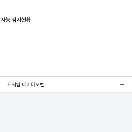
방사능 검사현황
서울 열린데이터광장
지역별 데이터포털
경기데이터드림
부산데이터웨이브
D-데이터허브
인천데이터포털