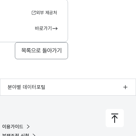
외부 제공처
바로가기
목록으로 돌아가기
기상자료개방포털
분야별 데이터포털
국토교통부 공간정보오픈플랫폼
환경부 환경데이터포털
문화데이터광장
이용가이드
농림축산식품 공공데이터포털
분쟁조정 신청