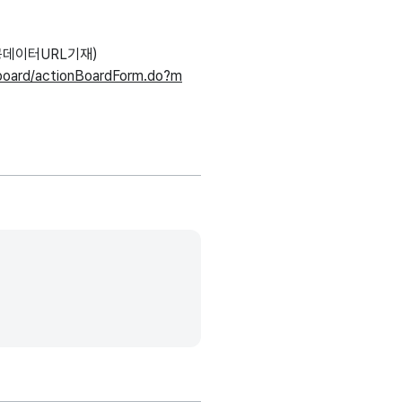
데이터URL기재)
/board/actionBoardForm.do?m