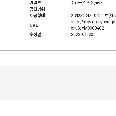
키워드
수산물,안전성,국내
공간범위
제공형태
기관자체에서 다운로드(제공
http://nfqs.go.kr/hpmg
URL
enuId=M0000402
수정일
2022-06-20