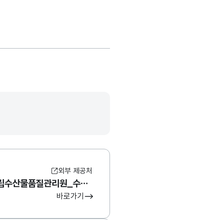
외부 제공처
해양수산부 국립수산물품질관리원_수산물 방사능 생산 지역별 안전 현황
바로가기