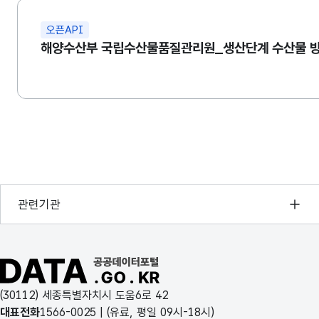
오픈API
해양수산부 국립수산물품질관리원_생산단계 수산물 
행정안전부
관련기관
한국지능정보사회진흥원
오픈데이터포럼
공공데이터포털 바로가기
국가정보자원관리원
(30112) 세종특별자치시 도움6로 42
한국지역정보개발원
대표전화
1566-0025
| (유료, 평일 09시-18시)