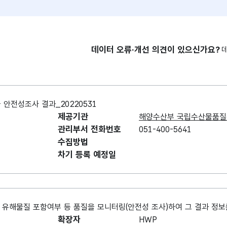
데이터 오류·개선 의견이 있으신가요?
전성조사 결과_20220531
제공기관
해양수산부 국립수산물품
관리부서 전화번호
051-400-5641
수집방법
차기 등록 예정일
 유해물질 포함여부 등 품질을 모니터링(안전성 조사)하여 그 결과 정보
확장자
HWP