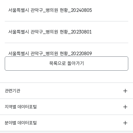
서울대입구백세한의원
파일 데이터의 과거 데이터표로 데이터명, 등록일로 구성되어있
(봉천동)
서울특별시 관악구_병의원 현황_20240805
서울특별시 관악구 남부순환로 1449
강남힐병원
강남힐병원 (신림동)
서울특별시 관악구_병의원 현황_20230801
서울특별시 관악구 원신길 134, 2
관악동의보감한의원
(신림동)
서울특별시 관악구_병의원 현황_20220809
목록으로 돌아가기
서울특별시 관악구 조원로16길 33
신림경희한의원
(신림동)
서울특별시 관악구 남부순환로 1739
정재호한의원
행정안전부
관련기관
2층 (봉천동)
한국지능정보사회진흥원
서울 열린데이터광장
지역별 데이터포털
서울특별시 관악구 신림로 353, 8
자연과한의원
오픈데이터포럼
(신림동)
경기데이터드림
기상자료개방포털
국가정보자원관리원
분야별 데이터포털
부산데이터웨이브
서울특별시 관악구 남부순환로 1820
알라딘한의원
국토교통부 공간정보오픈플랫폼