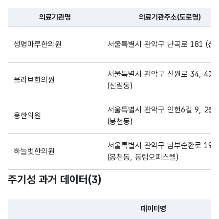
의료기관명
의료기관주소(도로명)
파일 데이터의 일부 내용의 표로 센터명, 프로그램명, 강습요일,
생명마루한의원
서울특별시 관악구 난곡로 181 (신
서울특별시 관악구 신원로 34, 4층
올리브한의원
(신림동)
서울특별시 관악구 인헌6길 9, 2층
용한의원
(봉천동)
서울특별시 관악구 남부순환로 192
하늘벗한의원
(봉천동, 동림오피스텔)
주기성 과거 데이터(
3
)
상월한의원
서울특별시 관악구 인헌6길 21 (봉
데이터명
서울특별시 관악구 관악로 208, 2