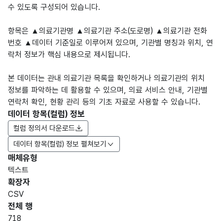
수 있도록 구성되어 있습니다.
항목은 ▲의료기관명 ▲의료기관 주소(도로명) ▲의료기관 전화
번호 ▲데이터 기준일로 이루어져 있으며, 기관별 명칭과 위치, 연
락처 정보가 핵심 내용으로 제시됩니다.
본 데이터는 관내 의료기관 목록을 확인하거나 의료기관의 위치
정보를 파악하는 데 활용할 수 있으며, 의료 서비스 안내, 기관별
연락처 확인, 현황 관리 등의 기초 자료로 사용할 수 있습니다.
데이터 항목(컬럼) 정보
컬럼 정의서 다운로드
데이터 항목(컬럼) 정보 펼쳐보기
매체유형
항목
텍스트
도메
데이
항목
명
항목
최대
표현
확장자
인분
터타
명
(영문
설명
길이
방식
류
입
CSV
명)
전체 행
데이터 항목 표로 항목명, 항목명(영문명), 항목 설명, 도메인분류
718