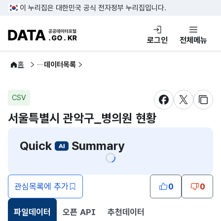
콘텐츠 바로가기
푸터 바로가기
이 누리집은 대한민국 공식 전자정부 누리집입니다.
DATA.GO.KR 공공데이터포털
로그인
전체메뉴
공공데이터
홈
데이터목록
CSV
새창 열림
새창 열림
새창
서울특별시 관악구_병의원 현황
Quick
Summary
관심목록에 추가
0
0
파일데이터
오픈 API
추천데이터
선택됨