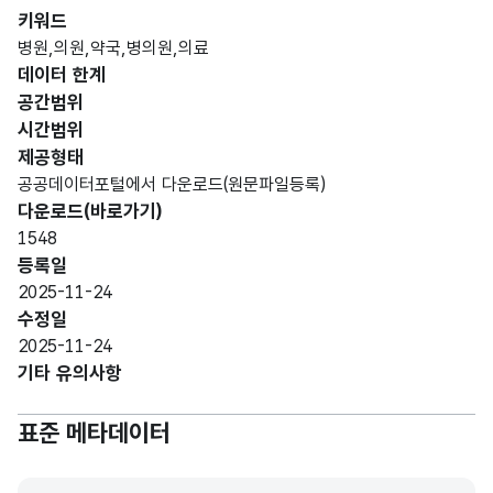
가변
키워드
문자
병원,의원,약국,병의원,의료
의료
의료
형
데이터 한계
기관
기관
30
(VAR
명
명
공간범위
CHA
시간범위
R)
제공형태
공공데이터포털에서 다운로드(원문파일등록)
가변
의료
의료
다운로드(바로가기)
문자
기관
기관
1548
형
주소
주소
55
등록일
(VAR
(도로
(도로
2025-11-24
CHA
명)
명)
수정일
R)
2025-11-24
기타 유의사항
숫자
의료
의료
형
기관
기관
표준 메타데이터
(NU
17
전화
전화
MER
번호
번호
IC)