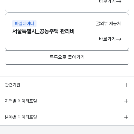
바로가기
파일데이터
외부 제공처
서울특별시_공동주택 관리비
바로가기
목록으로 돌아가기
행정안전부
관련기관
한국지능정보사회진흥원
서울 열린데이터광장
지역별 데이터포털
오픈데이터포럼
경기데이터드림
기상자료개방포털
국가정보자원관리원
분야별 데이터포털
부산데이터웨이브
국토교통부 공간정보오픈플랫폼
한국지역정보개발원
D-데이터허브