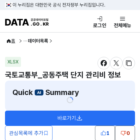
콘텐츠 바로가기
푸터 바로가기
이 누리집은 대한민국 공식 전자정부 누리집입니다.
DATA.GO.KR 공공데이터포털
로그인
전체메뉴
공공데이터
홈
데이터목록
XLSX
새창 열림
새창 열림
새창
국토교통부_공동주택 단지 관리비 정보
Quick
Summary
바로가기
새창열림
관심목록에 추가
1
0