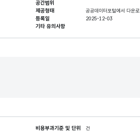
공간범위
점포명
점포명
제공형태
공공데이터포털에서 다운로
등록일
2025-12-03
기타 유의사항
점포연락처
점포연락처
점포 주소
점포 주소
비용부과기준 및 단위
건