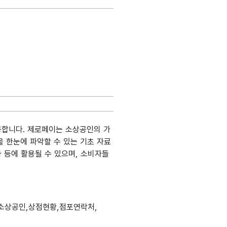
공합니다. 제로페이는 소상공인의 가
 한눈에 파악할 수 있는 기초 자료
가 등에 활용될 수 있으며, 소비자들
생성출처
분류
데이터타입
최대길이
표현방식
단위
소상공인,상점현황,점포연락처,
정보시스템명
설명, 도메인분류, 데이터타입, 최대길이, 표현방식, 단위, 생성출처(