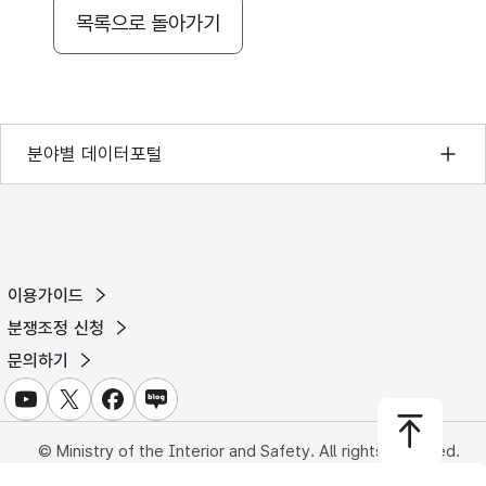
목록으로 돌아가기
기상자료개방포털
분야별 데이터포털
국토교통부 공간정보오픈플랫폼
환경부 환경데이터포털
문화데이터광장
이용가이드
농림축산식품 공공데이터포털
분쟁조정 신청
보건의료빅데이터개방시스템
문의하기
식품의약품안전처 데이터포털
유튜브
X
페이스북
블로그
교육통계서비스
© Ministry of the Interior and Safety. All rights reserved.