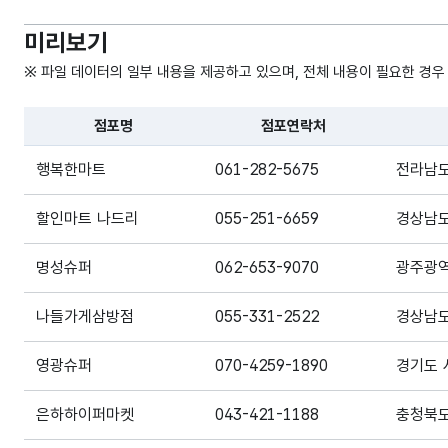
미리보기
※ 파일 데이터의 일부 내용을 제공하고 있으며, 전체 내용이 필요한 경우
점포명
점포연락처
파일 데이터의 일부 내용의 표로 센터명, 프로그램명, 강습요일
행복한마트
061-282-5675
전라남도
할인마트 나드리
055-251-6659
경상남도
명성슈퍼
062-653-9070
광주광역
나들가게삼방점
055-331-2522
경상남도
영광슈퍼
070-4259-1890
경기도 
은하하이퍼마켓
043-421-1188
충청북도