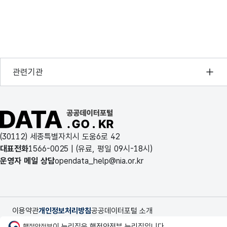
두산홈마트
032-662-5363
경기도 
성결식품
02-333-5154
서울특별
대웅할인마트
055-221-9349
경상남도
행정안전부
관련기관
돼지슈퍼
064-752-0089
제주도 
한국지능정보사회진흥원
오픈데이터포럼
D마트
02-2648-9909
서울특별
공공데이터포털 바로가기
국가정보자원관리원
동양마트
055-762-7887
경상남도
(30112) 세종특별자치시 도움6로 42
한국지역정보개발원
대표전화
1566-0025
| (유료, 평일 09시-18시)
Q마트(교방)
055-248-8333
경상남도
운영자 메일 상담
opendata_help@nia.or.kr
호반 할인마트
062-944-5824
광주광역
소영슈퍼
043-842-5357
충청북도
이용약관
개인정보처리방침
공공데이터포털 소개
행정안전부
이 누리집은 행정안전부 누리집입니다.