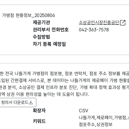
맹점 현황정보_20250806
제공기관
소상공인시장진흥공단
관리부서 전화번호
042-363-7578
수집방법
차기 등록 예정일
한 전국 나들가게 가맹점의 점포명, 점포 연락처, 점포 주소 정보를 제
도입된 간편결제 서비스로, 본 데이터는 나들가게의 제로페이 가맹 현황을
환경 분석, 소상공인 결제 인프라 분포 진단, 가맹 확대 정책 효과성 평
역 상권 이용 편의성을 높이는 데 도움이 됩니다.
 정의서 다운로드
확장자
항목명
CSV
항목명
항목 설명
도메인
(영문명)
나들가게,제로페이,가맹점,
키워드
점포주소,상권정보
데이터 항목 표로 항목명, 항목명(영문명), 항목 