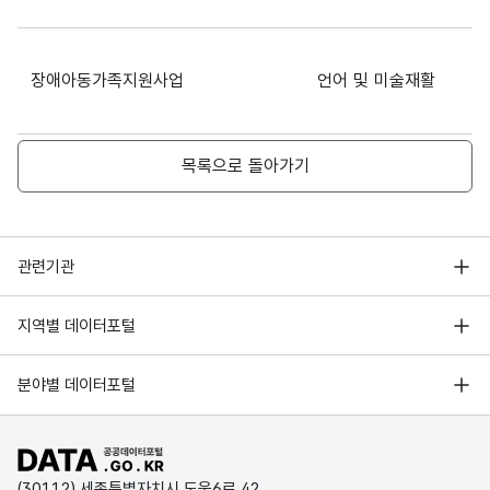
장애아동가족지원사업
언어 및 미술재활
목록으로 돌아가기
지역사회서비스투자사업
언어 및 미술재활
행정안전부
관련기관
장애이해및체험교실
장애이해를 위한 체험및
한국지능정보사회진흥원
서울 열린데이터광장
지역별 데이터포털
오픈데이터포럼
경기데이터드림
기상자료개방포털
국가정보자원관리원
분야별 데이터포털
장애인인식개선을 위한
장애인식개선캠페인
부산데이터웨이브
캠페인
국토교통부 공간정보오픈플랫폼
한국지역정보개발원
D-데이터허브
공공데이터포털 바로가기
환경부 환경데이터포털
인천데이터포털
(30112) 세종특별자치시 도움6로 42