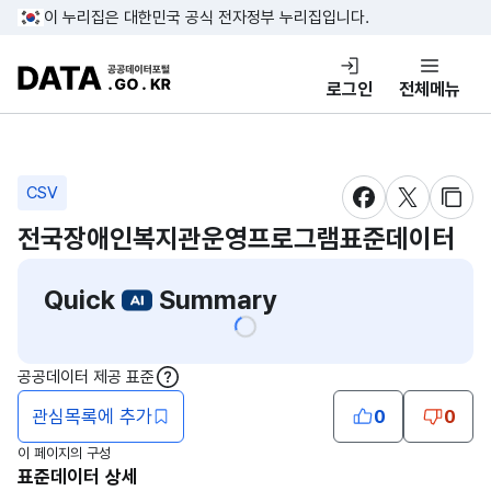
콘텐츠 바로가기
푸터 바로가기
이 누리집은 대한민국 공식 전자정부 누리집입니다.
DATA.GO.KR 공공데이터포털
로그인
전체메뉴
CSV
새창 열림
새창 열림
새창
전국장애인복지관운영프로그램표준데이터
Quick
Summary
공공데이터 제공 표준
도움말
관심목록에 추가
0
0
이 페이지의 구성
표준데이터 상세