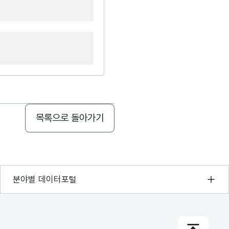
목록으로 돌아가기
기상자료개방포털
분야별 데이터포털
국토교통부 공간정보오픈플랫폼
환경부 환경데이터포털