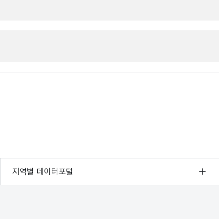
서울 열린데이터광장
지역별 데이터포털
경기데이터드림
부산데이터웨이브