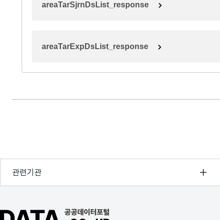
areaTarSjrnDsList_response
areaTarExpDsList_response
행정안전부
관련기관
한국지능정보사회진흥원
오픈데이터포럼
공공데이터포털 바로가기