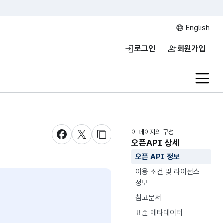
English
로그인
회원가입
전체메
이 페이지의 구성
새창 열림
새창 열림
새창 열림
오픈API 상세
오픈 API 정보
이용 조건 및 라이선스
정보
참고문서
표준 메타데이터