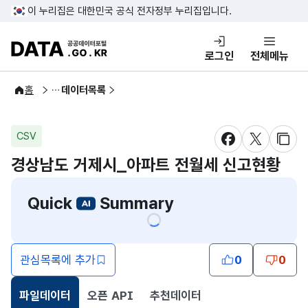
콘텐츠 바로가기
푸터 바로가기
이 누리집은 대한민국 공식 전자정부 누리집입니다.
DATA.GO.KR 공공데이터포털
로그인
전체메뉴
공공데이터
홈
데이터목록
CSV
새창 열림
새창 열림
새창
경상남도 거제시_아파트 전월세 신고현황
Quick
Summary
관심목록에 추가
0
0
파일데이터
오픈 API
추천데이터
선택됨