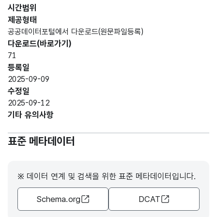
CHA
시간범위
R)
제공형태
공공데이터포털에서 다운로드(원문파일등록)
가변
다운로드(바로가기)
문자
71
건축
건축
형
255
등록일
년도
년도
(VAR
2025-09-09
CHA
수정일
R)
2025-09-12
기타 유의사항
가변
문자
표준 메타데이터
계약
계약
형
255
년도
년도
(VAR
CHA
※ 데이터 연계 및 검색을 위한 표준 메타데이터입니다.
R)
Schema.org
DCAT
가변
문자