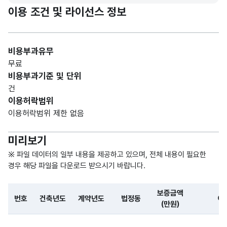
법정
법정
형
이용 조건 및 라이선스 정보
255
동
동
(VAR
CHA
R)
비용부과유무
무료
가변
비용부과기준 및 단위
문자
보증
보증
건
형
금액
금액
255
이용허락범위
(VAR
(만원)
(만원)
이용허락범위 제한 없음
CHA
R)
미리보기
가변
※ 파일 데이터의 일부 내용을 제공하고 있으며, 전체 내용이 필요한
문자
경우 해당 파일을 다운로드 받으시기 바랍니다.
아파
아파
형
255
트
트
(VAR
보증금액
번호
건축년도
계약년도
법정동
아
CHA
(만원)
R)
파일 데이터의 일부 내용의 표로 센터명, 프로그램명, 강습요일,