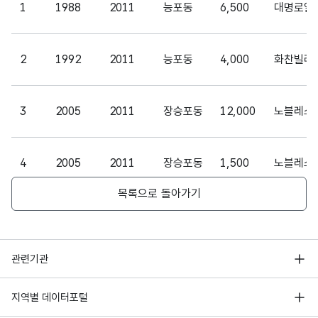
1
1988
2011
능포동
6,500
대명로얄
가변
문자
계약
계약
형
2
1992
2011
능포동
4,000
255
화찬빌라
월
월
(VAR
CHA
R)
3
2005
2011
장승포동
12,000
노블레스
가변
문자
4
2005
2011
장승포동
1,500
노블레스
계약
계약
형
255
일
일
(VAR
목록으로 돌아가기
CHA
5
2006
2011
장승포동
9,000
대호레비
R)
행정안전부
가변
관련기관
6
1986
2011
장승포동
2,000
은아
문자
한국지능정보사회진흥원
전용
전용
형
서울 열린데이터광장
지역별 데이터포털
255
면적
면적
(VAR
오픈데이터포럼