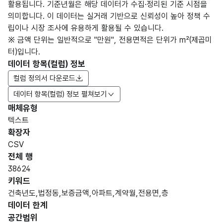
활용됩니다. 기준년월은 해당 데이터가 수집·정리된 기준 시점을
의미합니다. 이 데이터는 실거래 기반으로 신뢰성이 높아 정책 수
립이나 시장 조사에 유용하게 활용될 수 있습니다.
※ 금액 단위는 일반적으로 "만원", 전용면적은 단위가 m²(제곱미
터)입니다.
데이터 항목(컬럼) 정보
컬럼 정의서 다운로드
데이터 항목(컬럼) 정보 펼쳐보기
매체유형
항목
텍스트
도메
데이
항목
명
항목
최대
표현
확장자
인분
터타
명
(영문
설명
길이
방식
류
입
CSV
명)
전체 행
데이터 항목 표로 항목명, 항목명(영문명), 항목 설명, 도메인분류
38624
가변
키워드
문자
건축년도,법정동,보증금액,아파트,계약월,전용면,층
형
데이터 한계
번호
연번
255
(VAR
공간범위