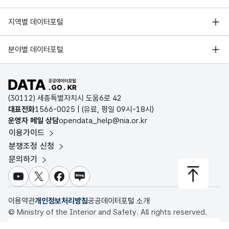
한국지능정보사회진흥원
부하율이
서울 열린데이터광장
지역별 데이터포털
최대전력
오픈데이터포럼
경기데이터드림
3
부하율
값으로서
기상자료개방포털
국가정보자원관리원
분야별 데이터포털
변압기나
부산데이터웨이브
산정할 때
국토교통부 공간정보오픈플랫폼
한국지역정보개발원
D-데이터허브
공공데이터포털 바로가기
환경부 환경데이터포털
변압기 
인천데이터포털
(30112) 세종특별자치시 도움6로 42
기름탱크
문화데이터광장
대표전화
1566-0025
| (유료, 평일 09시-18시)
울산광역시 데이터포털
가스 또
4
부흐홀쯔 계전기
운영자 메일 상담
opendata_help@nia.or.kr
농림축산식품 공공데이터포털
수반되는
이용가이드
전남광주통합특별시 빅데이터 플랫폼
접점을 
보건의료빅데이터개방시스템
분쟁조정 신청
변압기보
대전광역시 데이터포털
문의하기
식품의약품안전처 데이터포털
세종특별자치시 데이터포털
전산망기
교육통계서비스
유튜브
X
페이스북
블로그
연결할 때
충청북도 데이터허브
5
분계점
유지, 
이용약관
개인정보처리방침
공공데이터포털 소개
© Ministry of the Interior and Safety. All rights reserved.
구분하기
행정안전부