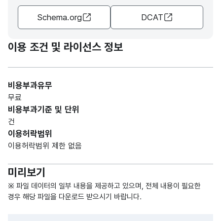
관련
관련
형
10
Schema.org
DCAT
분야
된
(VAR
분야
CHA
명
R)
이용 조건 및 라이선스 정보
숫자
데이
데이
형
터
터기
비용부과유무
(NU
10
기준
준일
무료
MER
일자
자
비용부과기준 및 단위
IC)
건
이용허락범위
이용허락범위 제한 없음
미리보기
※ 파일 데이터의 일부 내용을 제공하고 있으며, 전체 내용이 필요한
경우 해당 파일을 다운로드 받으시기 바랍니다.