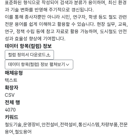
표준화된 형식으로 작성되어 검색과 분류가 용이하며, 최신 환경
과 기술 변화를 반영해 주기적으로 갱신됩니다.
이를 통해 종사자뿐만 아니라 시민, 연구자, 학생 등도 철도 관련
전문 용어를 쉽게 이해하고 활용할 수 있습니다. 현장 실무, 교육,
연구, 정책 수립 등에 참고 자료로 활용 가능하며, 도시철도 안전
성과 효율성 향상에 기여합니다.
데이터 항목(컬럼) 정보
컬럼 정의서 다운로드
데이터 항목(컬럼) 정보 펼쳐보기
매체유형
항목
텍스트
도메
데이
항목
명
항목
최대
표현
확장자
인분
터타
명
(영문
설명
길이
방식
류
입
CSV
명)
전체 행
데이터 항목 표로 항목명, 항목명(영문명), 항목 설명, 도메인분류
4070
숫자
키워드
형
철도기술,운영장비,안전설비,전력설비,통신시스템,차량부품,전문
연번
연번
(NU
10
용어,철도용어