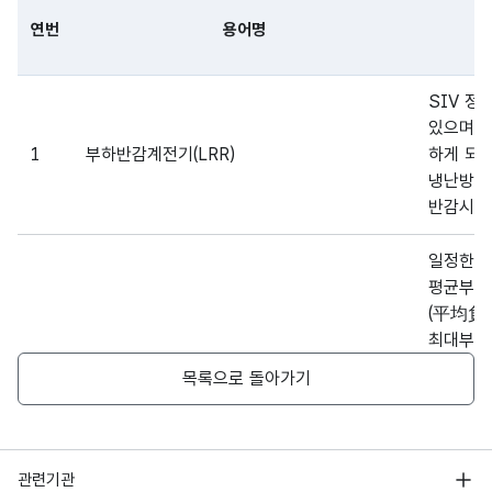
연번
용어명
파일 데이터의 일부 내용의 표로 센터명, 프로그램명, 강습요일,
SIV 정
있으며 
1
부하반감계전기(LRR)
하게 되
냉난방 
반감시키
일정한 
평균부하
(平均負
최대부하
2
부하율
기간으로는
목록으로 돌아가기
등을 잡고
대응해서
월부하율
한다.
행정안전부
관련기관