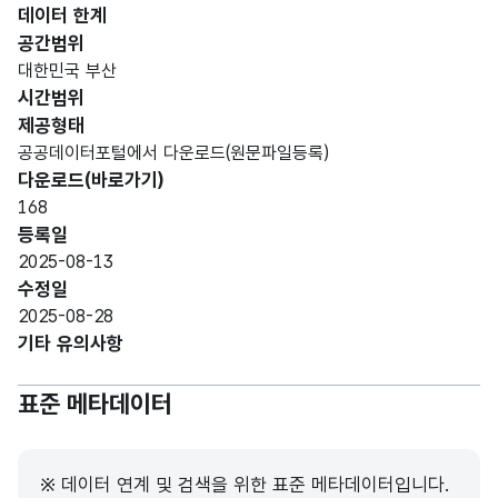
MER
데이터 한계
IC)
공간범위
대한민국 부산
가변
시간범위
문자
제공형태
용어
용어
형
99
공공데이터포털에서 다운로드(원문파일등록)
명
이름
(VAR
다운로드(바로가기)
CHA
168
R)
등록일
2025-08-13
가변
수정일
문자
2025-08-28
용어
형
내용
9999
기타 유의사항
설명
(VAR
CHA
표준 메타데이터
R)
용어
가변
※ 데이터 연계 및 검색을 위한 표준 메타데이터입니다.
와
문자