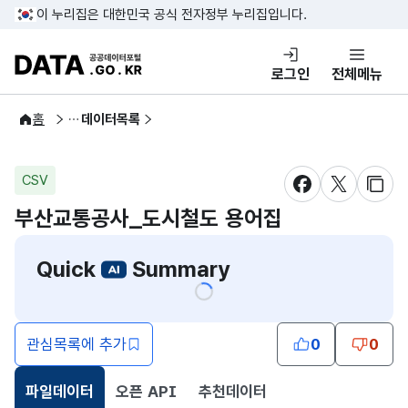
콘텐츠 바로가기
푸터 바로가기
이 누리집은 대한민국 공식 전자정부 누리집입니다.
DATA.GO.KR 공공데이터포털
로그인
전체메뉴
공공데이터
홈
데이터목록
CSV
새창 열림
새창 열림
새창
부산교통공사_도시철도 용어집
Quick
Summary
관심목록에 추가
0
0
파일데이터
오픈 API
추천데이터
선택됨