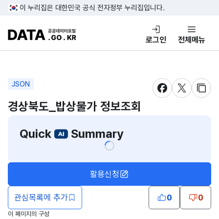
콘텐츠 바로가기
푸터 바로가기
이 누리집은 대한민국 공식 전자정부 누리집입니다.
DATA.GO.KR 공공데이터포털
로그인
전체메뉴
JSON
새창 열림
새창 열림
새창
경상북도_밥상물가 정보조회
Quick
Summary
활용신청
관심목록에 추가
0
0
이 페이지의 구성