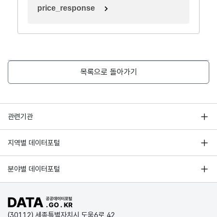
price_response
목록으로 돌아가기
행정안전부
관련기관
한국지능정보사회진흥원
서울 열린데이터광장
지역별 데이터포털
오픈데이터포럼
경기데이터드림
기상자료개방포털
국가정보자원관리원
분야별 데이터포털
부산데이터웨이브
국토교통부 공간정보오픈플랫폼
한국지역정보개발원
D-데이터허브
공공데이터포털 바로가기
환경부 환경데이터포털
인천데이터포털
(30112) 세종특별자치시 도움6로 42