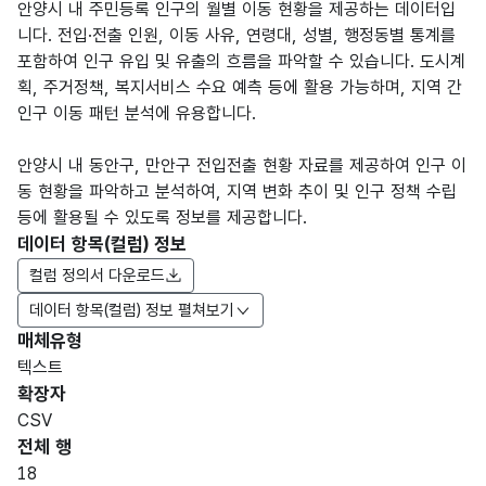
안양시 내 주민등록 인구의 월별 이동 현황을 제공하는 데이터입
니다. 전입·전출 인원, 이동 사유, 연령대, 성별, 행정동별 통계를
포함하여 인구 유입 및 유출의 흐름을 파악할 수 있습니다. 도시계
획, 주거정책, 복지서비스 수요 예측 등에 활용 가능하며, 지역 간
인구 이동 패턴 분석에 유용합니다.
안양시 내 동안구, 만안구 전입전출 현황 자료를 제공하여 인구 이
동 현황을 파악하고 분석하여, 지역 변화 추이 및 인구 정책 수립
등에 활용될 수 있도록 정보를 제공합니다.
데이터 항목(컬럼) 정보
컬럼 정의서 다운로드
데이터 항목(컬럼) 정보 펼쳐보기
매체유형
항목
텍스트
도메
데이
항목
명
항목
최대
표현
확장자
인분
터타
명
(영문
설명
길이
방식
류
입
CSV
명)
전체 행
데이터 항목 표로 항목명, 항목명(영문명), 항목 설명, 도메인분류
18