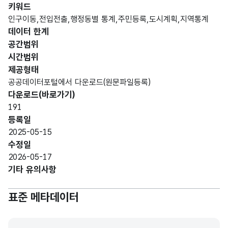
가변
키워드
문자
인구이동,전입전출,행정동별 통계,주민등록,도시계획,지역통계
년도
형
데이터 한계
년도
입니
10
(VAR
다.
공간범위
CHA
시간범위
R)
제공형태
공공데이터포털에서 다운로드(원문파일등록)
가변
다운로드(바로가기)
행정
문자
행정
191
구역
형
구역
20
등록일
명입
(VAR
명
2025-05-15
니다.
CHA
수정일
R)
2026-05-17
기타 유의사항
가변
총이
문자
총이
동
표준 메타데이터
형
동
(전입)
10
(VAR
(전입)
입니
CHA
다.