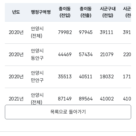
구내
(전출)
10
(VAR
총이동
총이동
시군구내
시군구
(전출)
입니
년도
행정구역명
CHA
(전입)
(전출)
(전입)
(전출
다.
R)
파일 데이터의 일부 내용의 표로 센터명, 프로그램명, 강습요일,
안양시
2020년
79982
97945
39111
3911
(전체)
가변
시군
문자
시군
구간
안양시
형
구간
2020년
(전입)
44469
57434
21079
10
2200
동안구
(VAR
(전입)
입니
CHA
다.
R)
안양시
2020년
35513
40511
18032
1710
만안구
가변
시군
문자
안양시
시군
구간
2021년
87149
89564
41002
4100
형
(전체)
구간
(전출)
10
(VAR
목록으로 돌아가기
(전출)
입니
CHA
안양시
다.
2021년
51890
53935
24601
2482
R)
동안구