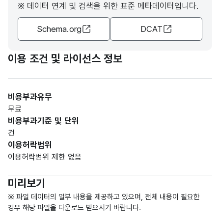
※ 데이터 연계 및 검색을 위한 표준 메타데이터입니다.
R)
Schema.org
DCAT
가변
총이
문자
총이
동
형
이용 조건 및 라이선스 정보
동
(전출)
10
(VAR
(전출)
입니
CHA
다.
R)
비용부과유무
무료
가변
시군
비용부과기준 및 단위
문자
시군
구내
건
형
구내
(전입)
10
이용허락범위
(VAR
(전입)
입니
이용허락범위 제한 없음
CHA
다.
R)
미리보기
가변
※ 파일 데이터의 일부 내용을 제공하고 있으며, 전체 내용이 필요한
시군
문자
경우 해당 파일을 다운로드 받으시기 바랍니다.
시군
구내
형