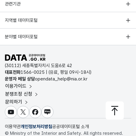
행정안전부
가변
안양시
관련기관
시군
2021년
35259
35629
16401
1617
문자
만안구
한국지능정보사회진흥원
시도
구간
형
서울 열린데이터광장
지역별 데이터포털
간
(전출)
10
(VAR
오픈데이터포럼
안양시
(전입)
입니
2022년
67755
66080
28291
2829
경기데이터드림
CHA
(전체)
기상자료개방포털
다.
국가정보자원관리원
분야별 데이터포털
R)
부산데이터웨이브
국토교통부 공간정보오픈플랫폼
한국지역정보개발원
안양시
2022년
40172
35261
16324
1402
D-데이터허브
가변
동안구
공공데이터포털 바로가기
환경부 환경데이터포털
시군
문자
인천데이터포털
시도
구간
(30112) 세종특별자치시 도움6로 42
형
문화데이터광장
안양시
대표전화
간
1566-0025
| (유료, 평일 09시-18시)
(전출)
10
2022년
27583
30819
11967
1426
울산광역시 데이터포털
(VAR
만안구
운영자 메일 상담
opendata_help@nia.or.kr
(전출)
입니
농림축산식품 공공데이터포털
CHA
이용가이드
전남광주통합특별시 빅데이터 플랫폼
다.
R)
보건의료빅데이터개방시스템
안양시
분쟁조정 신청
2023년
57951
61938
22660
2266
대전광역시 데이터포털
(전체)
문의하기
식품의약품안전처 데이터포털
가변
세종특별자치시 데이터포털
시군
문자
교육통계서비스
안양시
유튜브
X
페이스북
블로그
구간
2023년
34920
35256
13351
1248
충청북도 데이터허브
순이
형
동안구
(전출)
10
이용약관
개인정보처리방침
공공데이터포털 소개
동
(VAR
입니
© Ministry of the Interior and Safety. All rights reserved.
CHA