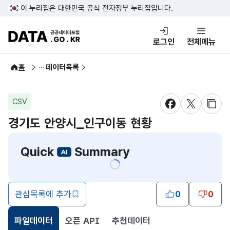
콘텐츠 바로가기
푸터 바로가기
이 누리집은 대한민국 공식 전자정부 누리집입니다.
DATA.GO.KR 공공데이터포털
로그인
전체메뉴
공공데이터
홈
데이터목록
CSV
새창 열림
새창 열림
새창
경기도 안양시_인구이동 현황
Quick
Summary
관심목록에 추가
0
0
파일데이터
오픈 API
추천데이터
선택됨