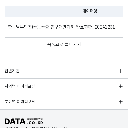
도시형
계통 신뢰도 향상 및
데이터명
스마트그리드기반
발전자원으로서 활용을 위한 VPP
파일 데이터의 과거 데이터표로 데이터명, 등록일로 구성되어있
3
에너지 공유공동체
사업모델 및 플랫폼을 제시하고,
한국남부발전(주)_주요 연구개발과제 완료현황_20241231
신 서비스 실증 및
미래 전력시장 제도 개선 추진
운영기술개발
목록으로 돌아가기
차세대 가스터빈
고온부품 GET-
한국형 가스터빈 고온 부품 표준
4
Future 연구실
시제품 개발 및 사업화전략 확보
행정안전부
관련기관
(4단계)
한국지능정보사회진흥원
서울 열린데이터광장
지역별 데이터포털
오픈데이터포럼
재생에너지기반으로 생산된
경기데이터드림
청정에너지 융합
기상자료개방포털
수소에너지를 수소가스터빈 및
국가정보자원관리원
분야별 데이터포털
5
발전 융합대학원
부산데이터웨이브
수소연료전지에 응용하는데
국토교통부 공간정보오픈플랫폼
(1단계)
한국지역정보개발원
필요한 발전 선행기술 개발
D-데이터허브
공공데이터포털 바로가기
환경부 환경데이터포털
인천데이터포털