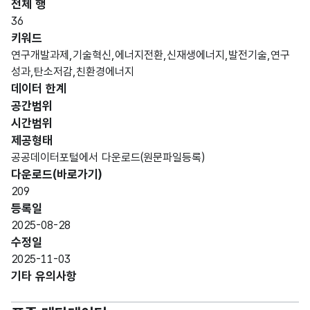
전체 행
데이터 항목 표로 항목명, 항목명(영문명), 항목 설명, 도메인분류
36
숫자
키워드
형
연구개발과제,기술혁신,에너지전환,신재생에너지,발전기술,연구
순번
순번
(NU
10
성과,탄소저감,친환경에너지
MER
데이터 한계
IC)
공간범위
시간범위
가변
제공형태
문자
공공데이터포털에서 다운로드(원문파일등록)
과제
과제
형
100
다운로드(바로가기)
명
명
(VAR
209
CHA
등록일
R)
2025-08-28
수정일
가변
2025-11-03
문자
기타 유의사항
과제
과제
형
100
내용
내용
(VAR