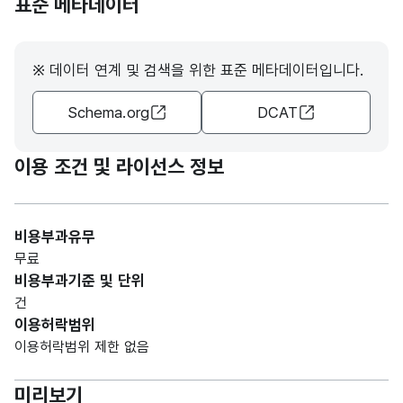
표준 메타데이터
CHA
R)
※ 데이터 연계 및 검색을 위한 표준 메타데이터입니다.
가변
문자
Schema.org
DCAT
연구
연구
형
100
기간
기간
(VAR
CHA
이용 조건 및 라이선스 정보
R)
가변
비용부과유무
총
총
문자
무료
연구
연구
형
100
비용부과기준 및 단위
비
비
(VAR
건
(천원)
(천원)
CHA
이용허락범위
R)
이용허락범위 제한 없음
가변
미리보기
문자