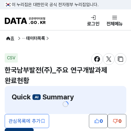
콘텐츠 바로가기
푸터 바로가기
이 누리집은 대한민국 공식 전자정부 누리집입니다.
DATA.GO.KR 공공데이터포털
로그인
전체메뉴
공공데이터
홈
데이터목록
CSV
새창 열림
새창 열림
새창
한국남부발전(주)_주요 연구개발과제
완료현황
Quick
Summary
관심목록에 추가
0
0