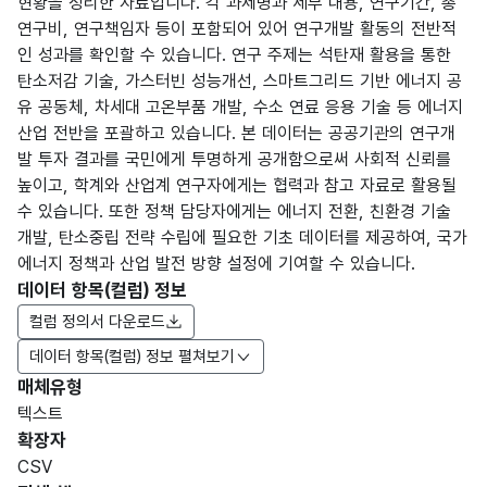
현황을 정리한 자료입니다. 각 과제명과 세부 내용, 연구기간, 총
연구비, 연구책임자 등이 포함되어 있어 연구개발 활동의 전반적
인 성과를 확인할 수 있습니다. 연구 주제는 석탄재 활용을 통한
탄소저감 기술, 가스터빈 성능개선, 스마트그리드 기반 에너지 공
유 공동체, 차세대 고온부품 개발, 수소 연료 응용 기술 등 에너지
산업 전반을 포괄하고 있습니다. 본 데이터는 공공기관의 연구개
발 투자 결과를 국민에게 투명하게 공개함으로써 사회적 신뢰를
높이고, 학계와 산업계 연구자에게는 협력과 참고 자료로 활용될
수 있습니다. 또한 정책 담당자에게는 에너지 전환, 친환경 기술
개발, 탄소중립 전략 수립에 필요한 기초 데이터를 제공하여, 국가
에너지 정책과 산업 발전 방향 설정에 기여할 수 있습니다.
데이터 항목(컬럼) 정보
컬럼 정의서 다운로드
데이터 항목(컬럼) 정보 펼쳐보기
매체유형
항목
텍스트
도메
데이
항목
명
항목
최대
표현
확장자
인분
터타
명
(영문
설명
길이
방식
류
입
CSV
명)