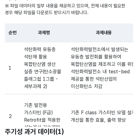
연구
연구
형
※ 파일 데이터의 일부 내용을 제공하고 있으며, 전체 내용이 필요한
책임
책임
20
(VAR
경우 해당 파일을 다운로드 받으시기 바랍니다.
자
자
CHA
R)
순번
과제명
과제내용
파일 데이터의 일부 내용의 표로 센터명, 프로그램명, 강습요일,
석탄화력 유동층
석탄화력발전소에서 발생되는
석탄재 활용
유동층 발전회를 활용하여
복합탄산염 생산
복합탄산염을 제조하고 이를 위한
1
실증 연구(탄소광물
석탄화력발전소 내 test-bed
플래그쉽 1그룹 -
제공을 통한 석탄산업의
세부과제 2)
이산화탄소 저감
기존 발전용
가스터빈 (F급)
기존 F class 가스터빈 모델 설계
2
Retrofit을 적용한
개선을 통한 효율, 출력 향상
성능개선 기술개발
주기성 과거 데이터(
1
)