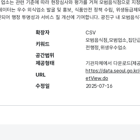
 업소는 관련 기준에 따라 현장심사와 평가를 거쳐 모범음식점으로 지정
데이터는 우수 외식업소 발굴 및 홍보, 식품안전 정책 수립, 위생등급제
신되어 행정 투명성과 서비스 질 개선에 기여합니다. 광진구 내 모범음식
확장자
CSV
모범음식점,모범업소,집단
키워드
전행정,위생우수업소
공간범위
제공형태
기관자체에서 다운로드(제공
https://data.seoul.go.k
URL
etView.do
수정일
2025-07-16