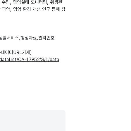
 수립, 영업실태 모니터링, 위생관
파악, 영업 환경 개선 연구 등에 참
,생활서비스,행정자료,관리번호
데이터URL기재)
r/dataList/OA-17952/S/1/data