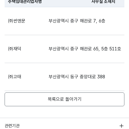
주택임대관리업자명
사무실 소재지
파일 데이터의 일부 내용의 표로 센터명, 프로그램명, 강습요일,
㈜썬앤문
부산광역시 중구 해관로 7, 6층
㈜재덕
부산광역시 중구 해관로 65, 5층 511호
㈜고태
부산광역시 동구 중앙대로 388
목록으로 돌아가기
㈜삼성티엠에스
부산광역시 부산진구 서전로10번길 28 오기
행정안전부
관련기관