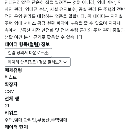
임대관리업’은 단순히 집을 빌려주는 것뿐 아니라, 임대 계약, 임
차인 관리, 임대료 수납, 시설 유지보수, 공실 관리 등 주택의 전반
적인 운영·관리를 대행하는 업종을 말합니다. 위 데이터는 지역별
주택 임대 서비스 공급 현황 파악에 도움을 줄 수 있으며 지자체
측에서 부동산 시장 안정화 및 정책 수립 근거와 주택 관리 품질과
생활 여건 분석 근거로 활용할 수 있습니다.
데이터 항목(컬럼) 정보
컬럼 정의서 다운로드
데이터 항목(컬럼) 정보 펼쳐보기
매체유형
항목
텍스트
도메
데이
항목
명
항목
최대
표현
확장자
인분
터타
명
(영문
설명
길이
방식
류
입
CSV
명)
전체 행
데이터 항목 표로 항목명, 항목명(영문명), 항목 설명, 도메인분류
21
가변
키워드
주택
주택
문자
주택,임대,관리업,부동산,주택임대
임대
임대
형
데이터 한계
관리
관리
50