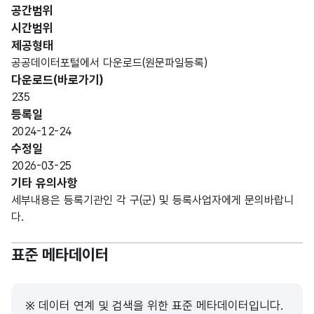
(VAR
업자
업자
공간범위
CHA
명
명
시간범위
R)
제공형태
공공데이터포털에서 다운로드(원문파일등록)
가변
다운로드(바로가기)
사무
사무
문자
235
실
실
형
50
등록일
소재
소재
(VAR
2024-12-24
지
지
CHA
수정일
R)
2026-03-25
기타 유의사항
가변
세부내용은 등록기관인 각 구(군) 및 등록사업자에게 문의바랍니
문자
다.
등록
등록
형
50
형태
형태
(VAR
표준 메타데이터
CHA
R)
※ 데이터 연계 및 검색을 위한 표준 메타데이터입니다.
가변