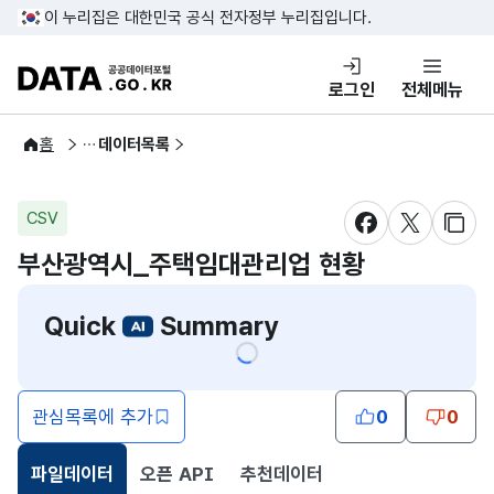
콘텐츠 바로가기
푸터 바로가기
이 누리집은 대한민국 공식 전자정부 누리집입니다.
DATA.GO.KR 공공데이터포털
로그인
전체메뉴
공공데이터
홈
데이터목록
CSV
새창 열림
새창 열림
새창
부산광역시_주택임대관리업 현황
Quick
Summary
관심목록에 추가
0
0
파일데이터
오픈 API
추천데이터
선택됨