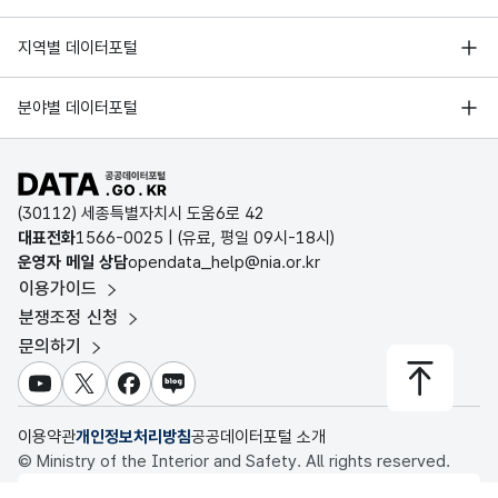
㈜에이치엠우성
부산광역시 부산진구 신천대로 266
한국지능정보사회진흥원
서울 열린데이터광장
지역별 데이터포털
오픈데이터포럼
경기데이터드림
기상자료개방포털
국가정보자원관리원
분야별 데이터포털
주식회사 장천
부산광역시 부산진구 양지로5번길 6 동선빌
부산데이터웨이브
국토교통부 공간정보오픈플랫폼
한국지역정보개발원
D-데이터허브
공공데이터포털 바로가기
환경부 환경데이터포털
인천데이터포털
(30112) 세종특별자치시 도움6로 42
문화데이터광장
주식회사 주우관리
부산광역시 부산진구 양지로5번길 6 동선빌
대표전화
1566-0025
| (유료, 평일 09시-18시)
울산광역시 데이터포털
운영자 메일 상담
opendata_help@nia.or.kr
농림축산식품 공공데이터포털
이용가이드
전남광주통합특별시 빅데이터 플랫폼
보건의료빅데이터개방시스템
분쟁조정 신청
트러스트원
부산광역시 부산진구 범일로192번길 41,17
대전광역시 데이터포털
문의하기
식품의약품안전처 데이터포털
세종특별자치시 데이터포털
교육통계서비스
유튜브
X
페이스북
블로그
충청북도 데이터허브
㈜ABC써비스
부산광역시 부산진구 부전로111번길 9
이용약관
개인정보처리방침
공공데이터포털 소개
© Ministry of the Interior and Safety. All rights reserved.
행정안전부