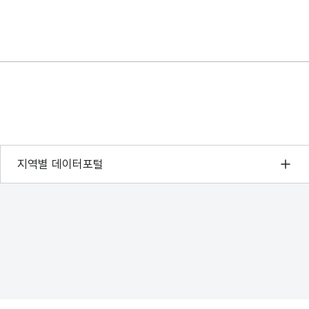
서울 열린데이터광장
지역별 데이터포털
경기데이터드림
부산데이터웨이브
D-데이터허브
인천데이터포털
울산광역시 데이터포털