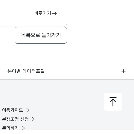
바로가기
목록으로 돌아가기
기상자료개방포털
분야별 데이터포털
국토교통부 공간정보오픈플랫폼
환경부 환경데이터포털
문화데이터광장
이용가이드
농림축산식품 공공데이터포털
분쟁조정 신청
보건의료빅데이터개방시스템
문의하기