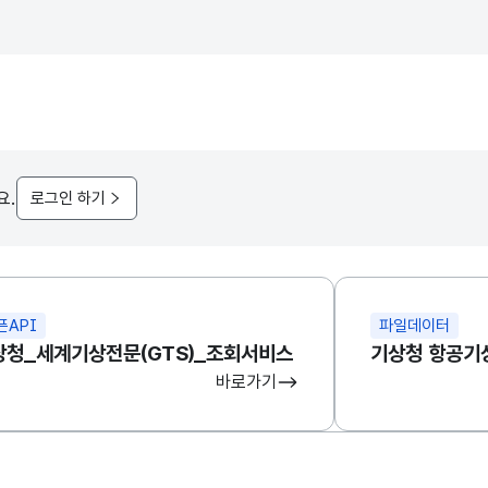
요.
로그인 하기
픈API
파일데이터
상청_세계기상전문(GTS)_조회서비스
바로가기