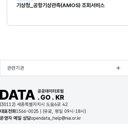
기상청_공항기상관측(AMOS) 조회서비스
행정안전부
관련기관
한국지능정보사회진흥원
오픈데이터포럼
공공데이터포털 바로가기
국가정보자원관리원
(30112) 세종특별자치시 도움6로 42
한국지역정보개발원
대표전화
1566-0025
| (유료, 평일 09시-18시)
운영자 메일 상담
opendata_help@nia.or.kr