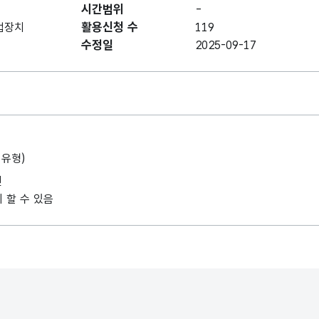
시간범위
-
활용신청 수
법장치
119
수정일
2025-09-17
1유형)
인
 할 수 있음