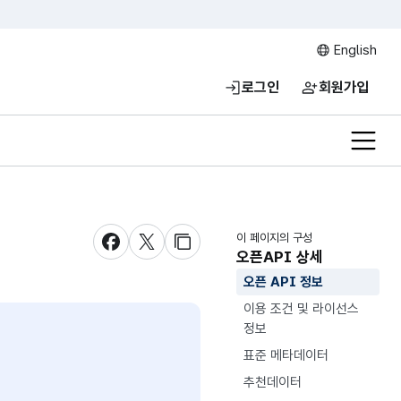
English
로그인
회원가입
전체메
이 페이지의 구성
새창 열림
새창 열림
새창 열림
오픈API 상세
오픈 API 정보
이용 조건 및 라이선스
정보
표준 메타데이터
추천데이터