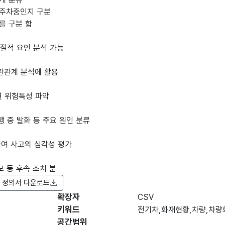
지 주차중인지 구분
치를 구분 함
계절적 요인 분석 가능
상관관계 분석에 활용
별 위험특성 파악
행 중 발화 등 주요 원인 분류
하여 사고의 심각성 평가
모 등 후속 조치 분
 정의서 다운로드
확장자
항목명
CSV
항목명
항목 설명
(영문명)
키워드
전기차,화재현황,차량,차량
공간범위