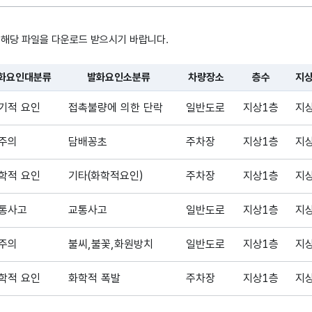
차량장소
차량장소
 해당 파일을 다운로드 받으시기 바랍니다.
층수
층수
화요인대분류
발화요인소분류
차량장소
층수
지
, 시간, 장소로 구성되어있습니다.
기적 요인
접촉불량에 의한 단락
일반도로
지상1층
지
지상지하
지상지하
주의
담배꽁초
주차장
지상1층
지
차량상태
차량상태
학적 요인
기타(화학적요인)
주차장
지상1층
지
통사고
교통사고
일반도로
지상1층
지
차량발화지점
차량발화지점
주의
불씨,불꽃,화원방치
일반도로
지상1층
지
학적 요인
화학적 폭발
주차장
지상1층
지