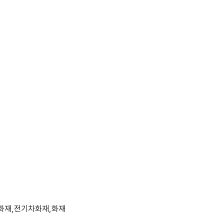
생성출
도메인분류
데이터타입
최대길이
표현방식
단위
화재,전기차화재,화재
정보시