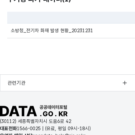
7
2024-02-02
강원특별자치도
삼척시
교
8
2024-02-21
경상남도
김해시
전
파일 데이터의 과거 데이터표로 데이터명, 등록일로 구성되어있
9
2024-02-29
서울특별시
관악구
교
소방청_전기차 화재 발생 현황_20231231
10
2024-03-06
경상남도
진주시
교
11
2024-03-07
충청북도
충주시
부
12
2024-03-08
강원특별자치도
춘천시
전
행정안전부
관련기관
13
2024-03-10
광주광역시
북구
전
한국지능정보사회진흥원
14
2024-03-19
전라남도
광양시
전
오픈데이터포럼
공공데이터포털 바로가기
국가정보자원관리원
15
2024-03-22
광주광역시
광산구
부
(30112) 세종특별자치시 도움6로 42
한국지역정보개발원
대표전화
1566-0025
| (유료, 평일 09시-18시)
16
2024-03-24
인천광역시
미추홀구
교