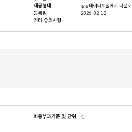
데이터 항목 표로 항목명, 항목명(영문명), 항목 
제공형태
공공데이터포털에서 다운로
연번
연번
등록일
2026-02-12
기타 유의사항
화재발생년월일
화재발생연월일
시도
화재시도
시군구
화재시군구
발화요인대분류
발화요인대분류
비용부과기준 및 단위
발화요인소분류
발화요인소분류
건