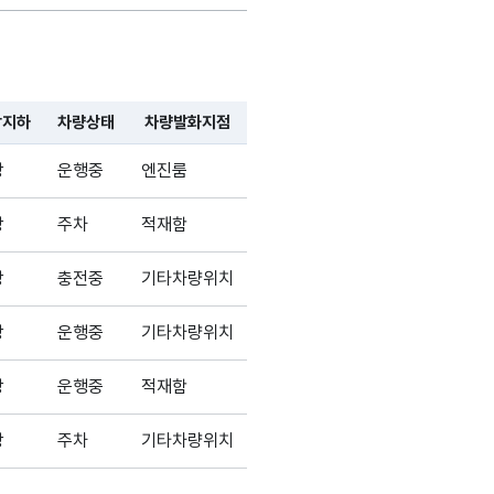
가변문자형
100
-
(VARCHAR)
가변문자형
100
-
(VARCHAR)
상지하
차량상태
차량발화지점
가변문자형
상
운행중
엔진룸
100
-
(VARCHAR)
상
주차
적재함
가변문자형
100
-
(VARCHAR)
상
충전중
기타차량위치
가변문자형
상
운행중
기타차량위치
100
-
(VARCHAR)
상
운행중
적재함
상
주차
기타차량위치