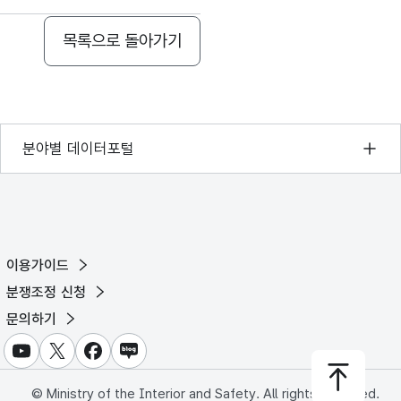
2025-11-25
목록으로 돌아가기
2025-11-25
2025-11-25
기상자료개방포털
분야별 데이터포털
2025-11-25
국토교통부 공간정보오픈플랫폼
환경부 환경데이터포털
2025-11-25
문화데이터광장
2025-11-25
이용가이드
농림축산식품 공공데이터포털
분쟁조정 신청
2025-11-25
보건의료빅데이터개방시스템
문의하기
2025-11-25
식품의약품안전처 데이터포털
유튜브
X
페이스북
블로그
교육통계서비스
2025-11-25
© Ministry of the Interior and Safety. All rights reserved.