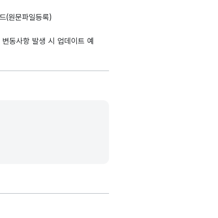
설명, 도메인분류, 데이터타입, 최대길이, 표현방식, 단위, 생성출처(
가변문자형
드(원문파일등록)
99999
-
(VARCHAR)
 변동사항 발생 시 업데이트 예
가변문자형
99999
-
(VARCHAR)
가변문자형
99999
-
(VARCHAR)