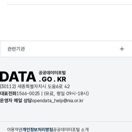
엔지니어링공제조합
http://www.efc.co.kr
정보통신산업진흥원
http://www.nipa.kr
한국폐기물협회
http://www.kwaste.or.kr
행정안전부
관련기관
서울보증보험
http://www.sgic.co.kr
한국지능정보사회진흥원
오픈데이터포럼
건설산업지속정보시스템
http://www.kiscon.net
공공데이터포털 바로가기
국가정보자원관리원
건설자재통합정보시스템
http://www.comiis.or.kr
(30112) 세종특별자치시 도움6로 42
한국지역정보개발원
대표전화
1566-0025
| (유료, 평일 09시-18시)
건설공사정보시스템
http://cws.kiscon.net
운영자 메일 상담
opendata_help@nia.or.kr
기획재정부
http://www.mosf.go.kr
나라장터
http://www.g2b.go.kr
이용약관
개인정보처리방침
공공데이터포털 소개