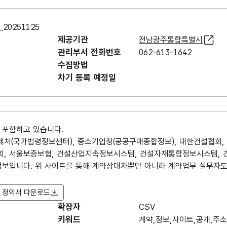
0251125
제공기관
전남광주통합특별시
관리부서 전화번호
062-613-1642
수집방법
차기 등록 예정일
 포함하고 있습니다.
법제처(국가법령정보센터), 중소기업청(공공구매종합정보), 대한건설협회
회, 서울보증보험, 건설산업지속정보시스템, 건설자재통합정보시스템, 
정보입니다. 위 사이트를 통해 계약상대자뿐만 아니라 계약업무 실무자도
 정의서 다운로드
확장자
항목명
CSV
항목명
항목 설명
도메인
(영문명)
키워드
계약,정보,사이트,공개,주소