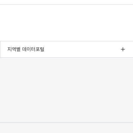
서울 열린데이터광장
지역별 데이터포털
경기데이터드림
부산데이터웨이브
D-데이터허브
인천데이터포털
울산광역시 데이터포털
전남광주통합특별시 빅데이터 플랫폼
대전광역시 데이터포털