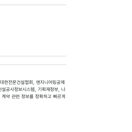
, 대한전문건설협회, 엔지니어링공제
건설공사정보시스템, 기획재정부, 나
 계약 관련 정보를 정확하고 빠르게
생성출처
분류
데이터타입
최대길이
표현방식
단위
정보시스템명