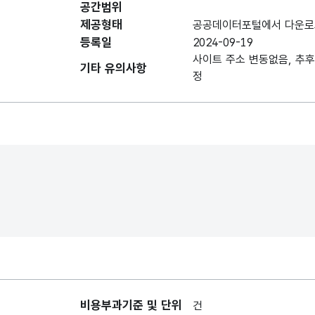
공간범위
데이터 항목 표로 항목명, 항목명(영문명), 항목 
제공형태
공공데이터포털에서 다운로
사이트명
사이트명
등록일
2024-09-19
사이트 주소 변동없음, 추후
기타 유의사항
정
사이트경로
사이트경로
작성일자
작성일자
비용부과기준 및 단위
건