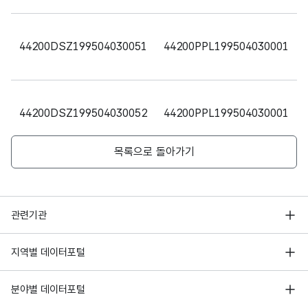
숫자
에
형
면정
따른
(NU
10
변경
44200DSZ199504030051
용도
44200PPL199504030001
MER
지구
IC)
변경
면적
44200DSZ199504030052
44200PPL199504030001
도시
계획
숫자
목록으로 돌아가기
면적
에
형
변경
따른
(NU
15
44200DSZ199504030053
44200PPL199504030001
후
용도
MER
행정안전부
지구
IC)
관련기관
면적
한국지능정보사회진흥원
44200DSZ199504030054
44200PPL199504030001
서울 열린데이터광장
지역별 데이터포털
도시
고정
오픈데이터포럼
경기데이터드림
최초
계획
문자
기상자료개방포털
국가정보자원관리원
분야별 데이터포털
결정
최초
형
10
부산데이터웨이브