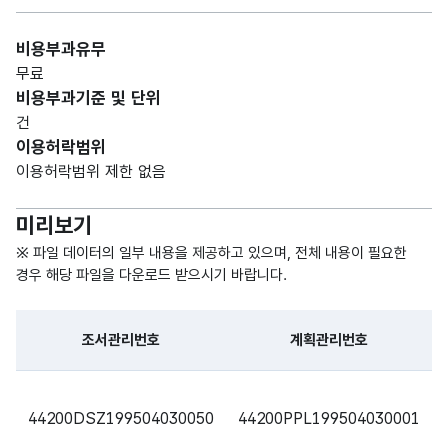
위치
R)
비용부과유무
도시
가변
무료
계획
문자
비용부과기준 및 단위
지역
이
형
50
건
명
결정
(VAR
이용허락범위
된
CHA
이용허락범위 제한 없음
지역
R)
미리보기
도시
계획
숫자
※ 파일 데이터의 일부 내용을 제공하고 있으며, 전체 내용이 필요한
변경
형
경우 해당 파일을 다운로드 받으시기 바랍니다.
면적
전
(NU
15
기정
용도
MER
조서관리번호
계획관리번호
지구
IC)
면적
파일 데이터의 일부 내용의 표로 센터명, 프로그램명, 강습요일,
44200DSZ199504030050
44200PPL199504030001
도시
계획