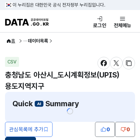
콘텐츠 바로가기
푸터 바로가기
이 누리집은 대한민국 공식 전자정부 누리집입니다.
DATA.GO.KR 공공데이터포털
로그인
전체메뉴
공공데이터
홈
데이터목록
CSV
새창 열림
새창 열림
새창
충청남도 아산시_도시계획정보(UPIS)
용도지역지구
Quick
Summary
관심목록에 추가
0
0