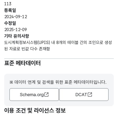
계획
문자
113
에
관리
형
20
등록일
관한
번호
(CHA
2024-09-12
관리
R)
수정일
번호
2025-12-09
기타 유의사항
도시
가변
도시계획정보시스템(UPIS) 내 8개의 테이블 간의 조인으로 생성
계획
문자
된 자료로 빈값 다수 존재함
결정
도면
형
에
10
번호
(VAR
표준 메타데이터
따른
CHA
도면
R)
번호
※ 데이터 연계 및 검색을 위한 표준 메타데이터입니다.
도시
가변
Schema.org
DCAT
계획
문자
위치
이
형
50
명
결정
(VAR
이용 조건 및 라이선스 정보
된
CHA