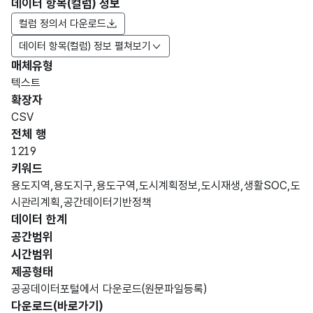
데이터 항목(컬럼) 정보
컬럼 정의서 다운로드
데이터 항목(컬럼) 정보 펼쳐보기
매체유형
항목
텍스트
도메
데이
항목
명
항목
최대
표현
확장자
인분
터타
명
(영문
설명
길이
방식
류
입
CSV
명)
전체 행
데이터 항목 표로 항목명, 항목명(영문명), 항목 설명, 도메인분류
1219
도시
키워드
계획
고정
용도지역,용도지구,용도구역,도시계획정보,도시재생,생활SOC,도
조서
결정
문자
시관리계획,공간데이터기반정책
관리
조서
형
20
데이터 한계
번호
의
(CHA
공간범위
관리
R)
시간범위
번호
제공형태
공공데이터포털에서 다운로드(원문파일등록)
도시
고정
다운로드(바로가기)
계획