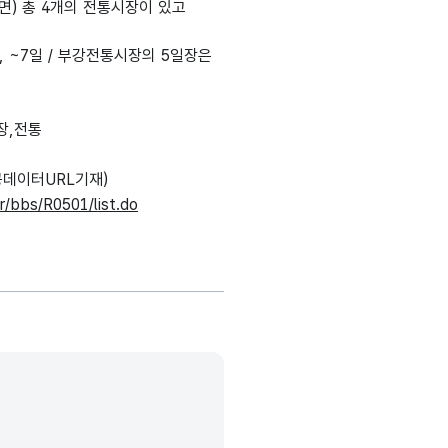
) 총 4개의 전통시장이 있고
, ~7일 / 부강전통시장의 5일장은
장,전통
데이터URL기재)
r/bbs/R0501/list.do