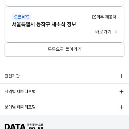
오픈API
외부 제공처
서울특별시 동작구 새소식 정보
바로가기
목록으로 돌아가기
행정안전부
관련기관
한국지능정보사회진흥원
서울 열린데이터광장
지역별 데이터포털
오픈데이터포럼
경기데이터드림
기상자료개방포털
국가정보자원관리원
분야별 데이터포털
부산데이터웨이브
국토교통부 공간정보오픈플랫폼
한국지역정보개발원
D-데이터허브
공공데이터포털 바로가기
환경부 환경데이터포털