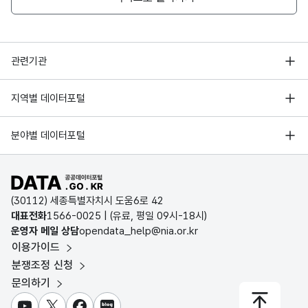
행정안전부
관련기관
한국지능정보사회진흥원
서울 열린데이터광장
지역별 데이터포털
오픈데이터포럼
경기데이터드림
기상자료개방포털
국가정보자원관리원
분야별 데이터포털
부산데이터웨이브
국토교통부 공간정보오픈플랫폼
한국지역정보개발원
D-데이터허브
공공데이터포털 바로가기
환경부 환경데이터포털
인천데이터포털
(30112) 세종특별자치시 도움6로 42
문화데이터광장
대표전화
1566-0025
| (유료, 평일 09시-18시)
울산광역시 데이터포털
운영자 메일 상담
opendata_help@nia.or.kr
농림축산식품 공공데이터포털
이용가이드
전남광주통합특별시 빅데이터 플랫폼
보건의료빅데이터개방시스템
분쟁조정 신청
대전광역시 데이터포털
문의하기
식품의약품안전처 데이터포털
세종특별자치시 데이터포털