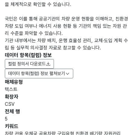
을 체계적으로 확인할 수 있습니다.
국민은 이를 통해 공공기관의 차량 운영 현황을 이해하고, 친환경
차량 도입 여부나 에너지 사용 현황 등 기관의 책임 있는 자원 관
리 수준을 파악할 수 있습니다.
기관 내부에서는 차량 배치, 운행 효율성 관리, 교체·도입 계획 수
립 등 실무적 의사결정 자료로 참고할 수 있습니다.
데이터 항목(컬럼) 정보
컬럼 정의서 다운로드
데이터 항목(컬럼) 정보 펼쳐보기
매체유형
항목
텍스트
도메
데이
항목
명
항목
최대
표현
확장자
인분
터타
명
(영문
설명
길이
방식
류
입
CSV
명)
전체 행
데이터 항목 표로 항목명, 항목명(영문명), 항목 설명, 도메인분류
5
가변
키워드
문자
차량,관용,우체국,공용차량,구입유형,친환경,배기량,자원관리
보유