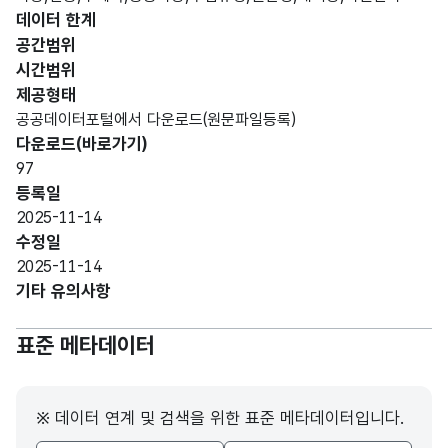
형
데이터 한계
차종
차량
5
(VAR
종류
공간범위
CHA
시간범위
R)
제공형태
공공데이터포털에서 다운로드(원문파일등록)
가변
다운로드(바로가기)
문자
보유
97
형
대수
차량
5
등록일
(VAR
대수
2025-11-14
CHA
수정일
R)
2025-11-14
기타 유의사항
가변
보유
문자
차량
표준 메타데이터
배기
형
배기
5
량
(VAR
량
CHA
스펙
※ 데이터 연계 및 검색을 위한 표준 메타데이터입니다.
R)