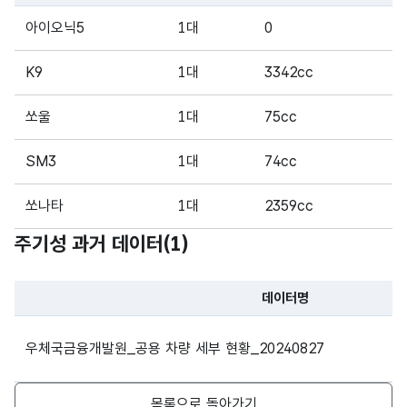
파일 데이터의 일부 내용의 표로 센터명, 프로그램명, 강습요일,
아이오닉5
1대
0
K9
1대
3342cc
쏘울
1대
75cc
SM3
1대
74cc
쏘나타
1대
2359cc
주기성 과거 데이터(
1
)
데이터명
파일 데이터의 과거 데이터표로 데이터명, 등록일로 구성되어있
우체국금융개발원_공용 차량 세부 현황_20240827
목록으로 돌아가기