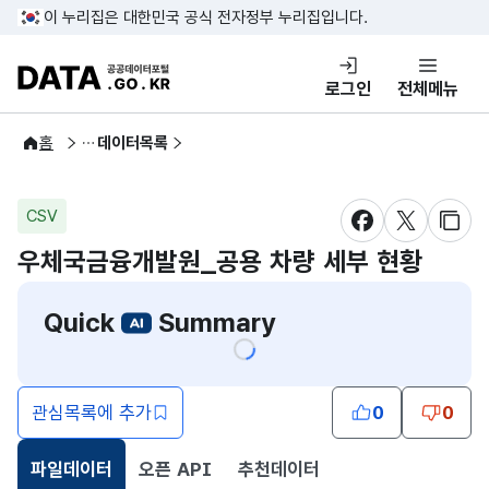
콘텐츠 바로가기
푸터 바로가기
이 누리집은 대한민국 공식 전자정부 누리집입니다.
DATA.GO.KR 공공데이터포털
로그인
전체메뉴
공공데이터
홈
데이터목록
CSV
새창 열림
새창 열림
새창
우체국금융개발원_공용 차량 세부 현황
Quick
Summary
관심목록에 추가
0
0
파일데이터
오픈 API
추천데이터
선택됨