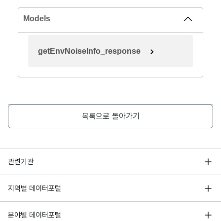
Models
getEnvNoiseInfo_response
목록으로 돌아가기
행정안전부
관련기관
한국지능정보사회진흥원
서울 열린데이터광장
지역별 데이터포털
오픈데이터포럼
경기데이터드림
기상자료개방포털
국가정보자원관리원
분야별 데이터포털