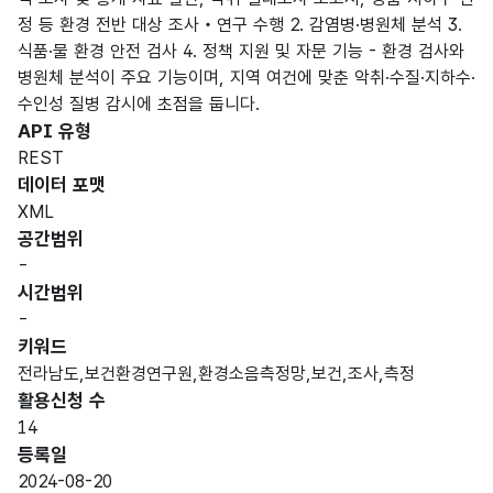
정 등 환경 전반 대상 조사‧연구 수행 2. 감염병·병원체 분석 3.
식품·물 환경 안전 검사 4. 정책 지원 및 자문 기능 - 환경 검사와
병원체 분석이 주요 기능이며, 지역 여건에 맞춘 악취·수질·지하수·
수인성 질병 감시에 초점을 둡니다.
API 유형
REST
데이터 포맷
XML
공간범위
-
시간범위
-
키워드
전라남도,보건환경연구원,환경소음측정망,보건,조사,측정
활용신청 수
14
등록일
2024-08-20