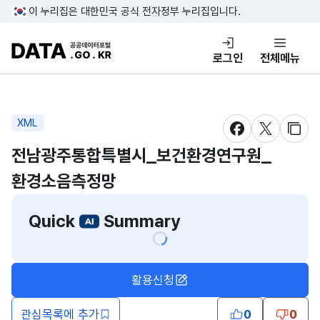
콘텐츠 바로가기
푸터 바로가기
이 누리집은 대한민국 공식 전자정부 누리집입니다.
DATA.GO.KR 공공데이터포털
로그인
전체메뉴
XML
새창 열림
새창 열림
새창
전남광주통합특별시_보건환경연구원_
환경소음측정망
Quick
Summary
활용신청
관심목록에 추가
0
0