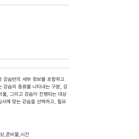
각 강습반의 세부 정보를 포함하고
 강습의 종류를 나타내는 구분, 강
비물, 그리고 강습이 진행되는 대상
심사에 맞는 강습을 선택하고, 필요
생성출처
메인분류
데이터타입
최대길이
표현방식
단위
대상,준비물,시간
정보시스템