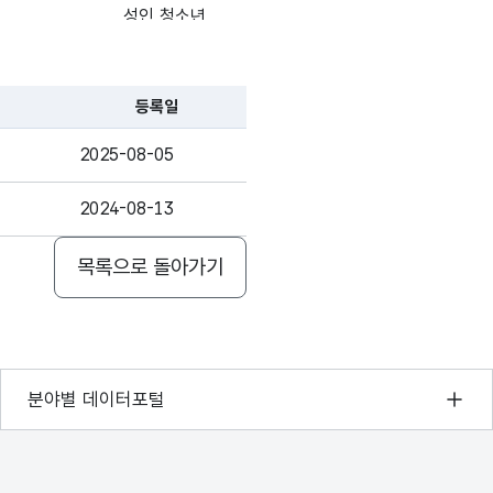
성인,청소년
성인
등록일
성인
2025-08-05
성인
2024-08-13
성인,경로,
청소년
목록으로 돌아가기
성인
성인
기상자료개방포털
분야별 데이터포털
성인,청소년
국토교통부 공간정보오픈플랫폼
성인
환경부 환경데이터포털