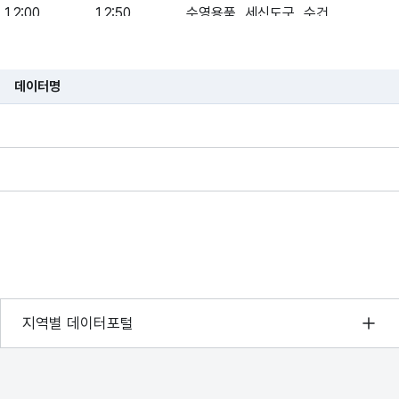
12:00
12:50
수영용품, 세신도구, 수건
09:00
09:50
운동복 착용
데이터명
19:00
19:50
운동복 착용
습니다.
20:00
20:50
운동복 착용
17:30
18:20
수영복,수경,수모, 세신도구(수건등)
14:00
15:20
필기도구
10:00
10:50
운동복
서울 열린데이터광장
지역별 데이터포털
10:00
11:50
경기데이터드림
00:00
23:59
부산데이터웨이브