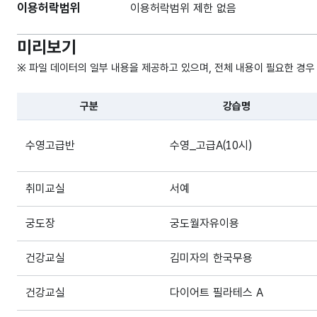
이용허락범위
이용허락범위 제한 없음
미리보기
※ 파일 데이터의 일부 내용을 제공하고 있으며, 전체 내용이 필요한 경우
구분
강습명
파일 데이터의 일부 내용의 표로 센터명, 프로그램명, 강습요일
수영고급반
수영_고급A(10시)
취미교실
서예
궁도장
궁도월자유이용
건강교실
김미자의 한국무용
건강교실
다이어트 필라테스 A