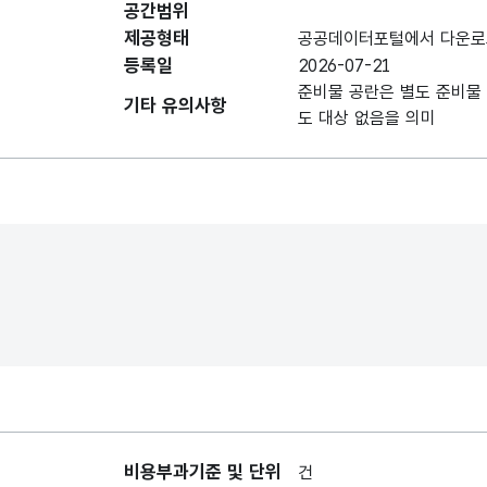
공간범위
데이터 항목 표로 항목명, 항목명(영문명), 항목 
제공형태
공공데이터포털에서 다운로
구분
구분
등록일
2026-07-21
준비물 공란은 별도 준비물 
기타 유의사항
도 대상 없음을 의미
강습명
강습명
강습시작시간
강습시작시간
강습종료시간
강습종료시간
준비물
준비물
강습대상
강습대상
비용부과기준 및 단위
건