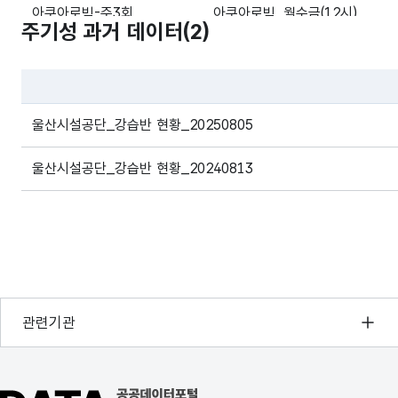
아쿠아로빅-주3회
아쿠아로빅_월수금(12시)
주기성 과거 데이터(
2
)
건강교실
자세교정요가 A (9시)
건강교실
요가&필라테스 A (19시)
파일 데이터의 과거 데이터표로 데이터명, 등록일로 구성되어있
울산시설공단_강습반 현황_20250805
건강교실
요가&필라테스 B (20시)
울산시설공단_강습반 현황_20240813
수영중급반
수영_중급B(17시30분)
컴퓨터교실
컴퓨터 활용반
건강교실
모닝필라테스 A
행정안전부
관련기관
취미교실
민화
한국지능정보사회진흥원
선불권주차권
3시간 선불권 결제(100장)
오픈데이터포럼
공공데이터포털 바로가기