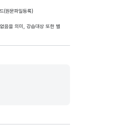
설명, 도메인분류, 데이터타입, 최대길이, 표현방식, 단위, 생성출처(
가변문자형
드(원문파일등록)
200
-
(VARCHAR)
없음을 의미, 강습대상 또한 별
가변문자형
500
-
(VARCHAR)
가변문자형
20
-
(VARCHAR)
가변문자형
20
-
(VARCHAR)
가변문자형
500
-
(VARCHAR)
가변문자형
200
-
(VARCHAR)