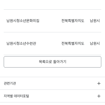
남원시청소년문화의집
전북특별자치도
남원시
남원시청소년수련관
전북특별자치도
남원시
목록으로 돌아가기
청소년 문화의집
전북특별자치도
장수군
행정안전부
관련기관
한국지능정보사회진흥원
서울 열린데이터광장
지역별 데이터포털
오픈데이터포럼
캠프그리브스유스호스텔
경기도
파주시
경기데이터드림