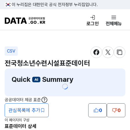
콘텐츠 바로가기
푸터 바로가기
이 누리집은 대한민국 공식 전자정부 누리집입니다.
DATA.GO.KR 공공데이터포털
로그인
전체메뉴
CSV
새창 열림
새창 열림
새창
전국청소년수련시설표준데이터
Quick
Summary
공공데이터 제공 표준
도움말
관심목록에 추가
0
0
이 페이지의 구성
표준데이터 상세