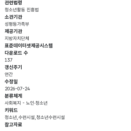
관련법령
청소년활동 진흥법
소관기관
성평등가족부
제공기관
지방자치단체
표준데이터셋제공시스템
다운로드 수
137
갱신주기
연간
수정일
2026-07-24
분류체계
사회복지 - 노인·청소년
키워드
청소년,수련시설,청소년수련시설
참고자료