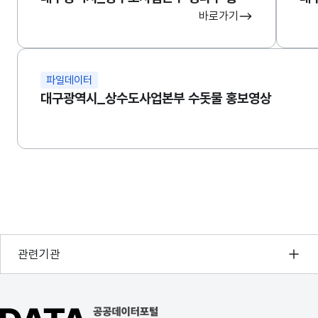
바로가기
파일데이터
대구광역시_상수도사업본부 수돗물 홍보영상
행정안전부
관련기관
한국지능정보사회진흥원
오픈데이터포럼
공공데이터포털 바로가기