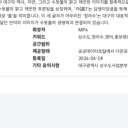
어 대구의 역사, 자연, 그리고 수돗물의 맑고 깨끗한 이미지를 함축적으
 수돗물의 맑고 깨끗한 푸른빛을 상징하며, '라(蘿)'는 담쟁이덩굴을 뜻
그대로 ‘물’을 의미합니다. 이 세 글자가 어우러진 ‘청라수’는 대구의 대
덮인 언덕의 이미지가 수돗물의 생명력과 연결되어 있습니다.
확장자
MP4
키워드
상수도,청라수,영어,홍보영
공간범위
제공형태
공공데이터포털에서 다운로
등록일
2024-06-18
기타 유의사항
대구광역시 상수도사업본부