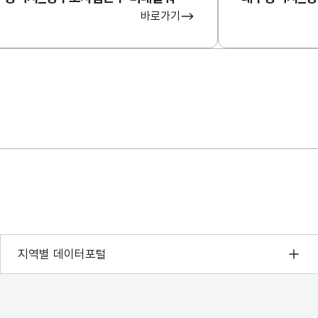
바로가기
서울 열린데이터광장
지역별 데이터포털
경기데이터드림
부산데이터웨이브