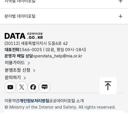
지역별 데이터포털
오픈데이터포럼
경기데이터드림
기상자료개방포털
국가정보자원관리원
분야별 데이터포털
부산데이터웨이브
국토교통부 공간정보오픈플랫폼
한국지역정보개발원
D-데이터허브
공공데이터포털 바로가기
환경부 환경데이터포털
인천데이터포털
(30112) 세종특별자치시 도움6로 42
문화데이터광장
대표전화
1566-0025
| (유료, 평일 09시-18시)
울산광역시 데이터포털
운영자 메일 상담
opendata_help@nia.or.kr
농림축산식품 공공데이터포털
이용가이드
전남광주통합특별시 빅데이터 플랫폼
보건의료빅데이터개방시스템
분쟁조정 신청
대전광역시 데이터포털
문의하기
식품의약품안전처 데이터포털
세종특별자치시 데이터포털
교육통계서비스
유튜브
X
페이스북
블로그
충청북도 데이터허브
이용약관
개인정보처리방침
공공데이터포털 소개
© Ministry of the Interior and Safety. All rights reserved.
행정안전부
이 누리집은 행정안전부 누리집입니다.