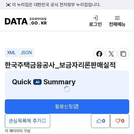
콘텐츠 바로가기
푸터 바로가기
이 누리집은 대한민국 공식 전자정부 누리집입니다.
DATA.GO.KR 공공데이터포털
로그인
전체메뉴
XML
JSON
새창 열림
새창 열림
새창
한국주택금융공사_보금자리론판매실적
Quick
Summary
활용신청
관심목록에 추가
0
0
이 페이지의 구성