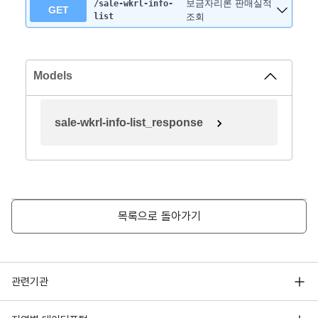
보금자리론 판매실적
/sale-wkrl-info-
GET
list
조회
Models
sale-wkrl-info-list_response
목록으로 돌아가기
행정안전부
관련기관
한국지능정보사회진흥원
서울 열린데이터광장