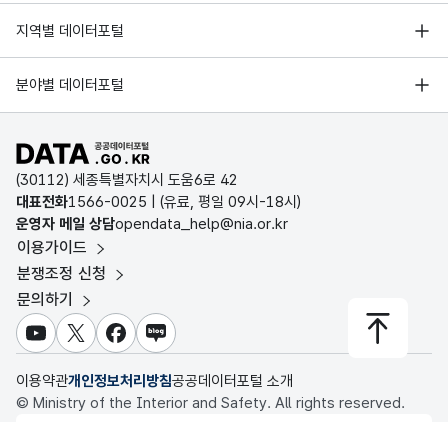
한국지능정보사회진흥원
서울 열린데이터광장
01-10
0
3
41
지역별 데이터포털
오픈데이터포럼
경기데이터드림
01-11
0
7
49
기상자료개방포털
국가정보자원관리원
분야별 데이터포털
부산데이터웨이브
국토교통부 공간정보오픈플랫폼
한국지역정보개발원
01-12
0
1
59
D-데이터허브
공공데이터포털 바로가기
환경부 환경데이터포털
인천데이터포털
01-13
0
3
31
(30112) 세종특별자치시 도움6로 42
문화데이터광장
대표전화
1566-0025
| (유료, 평일 09시-18시)
울산광역시 데이터포털
운영자 메일 상담
opendata_help@nia.or.kr
01-14
0
8
29
농림축산식품 공공데이터포털
이용가이드
전남광주통합특별시 빅데이터 플랫폼
보건의료빅데이터개방시스템
분쟁조정 신청
01-15
0
4
40
대전광역시 데이터포털
문의하기
식품의약품안전처 데이터포털
세종특별자치시 데이터포털
01-16
0
9
27
교육통계서비스
유튜브
X
페이스북
블로그
충청북도 데이터허브
01-17
0
2
35
이용약관
개인정보처리방침
공공데이터포털 소개
© Ministry of the Interior and Safety. All rights reserved.
01-18
0
9
46
행정안전부