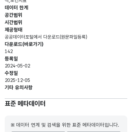
석,보건지표
월일
월일
(CHA
데이터 한계
R)
공간범위
시간범위
숫자
2020
2020
제공형태
형
년
년
공공데이터포털에서 다운로드(원문파일등록)
(NU
5
확진
확진
다운로드(바로가기)
MER
자수
자수
142
IC)
등록일
2024-05-02
숫자
2021
2021
수정일
형
년
년
2025-12-05
(NU
5
확진
확진
기타 유의사항
MER
자수
자수
IC)
표준 메타데이터
숫자
2022
2022
형
년
년
※ 데이터 연계 및 검색을 위한 표준 메타데이터입니다.
(NU
5
확진
확진