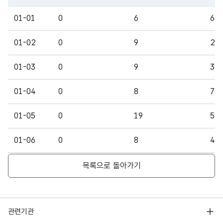
파일 데이터의 일부 내용의 표로 센터명, 프로그램명, 강습요일,
01-01
0
6
68
01-02
0
9
29
01-03
0
9
39
01-04
0
8
70
01-05
0
19
59
01-06
0
8
47
01-07
0
9
44
목록으로 돌아가기
01-08
0
4
51
행정안전부
관련기관
01-09
0
8
44