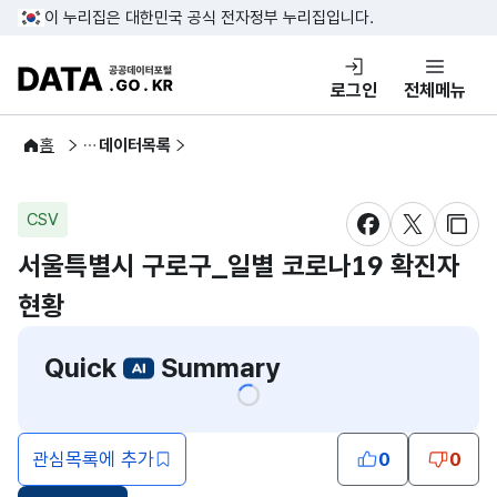
콘텐츠 바로가기
푸터 바로가기
이 누리집은 대한민국 공식 전자정부 누리집입니다.
DATA.GO.KR 공공데이터포털
로그인
전체메뉴
공공데이터
홈
데이터목록
CSV
새창 열림
새창 열림
새창
서울특별시 구로구_일별 코로나19 확진자
현황
Quick
Summary
관심목록에 추가
0
0