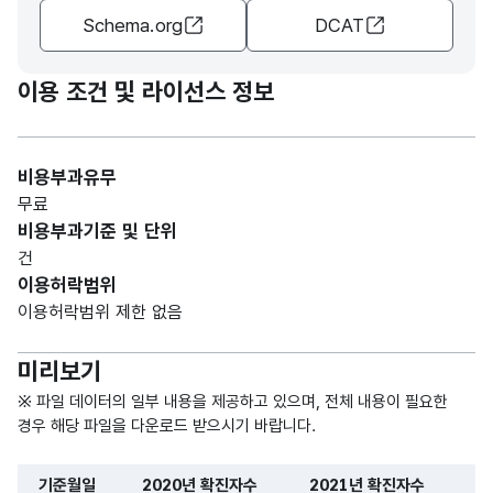
MER
자수
자수
Schema.org
DCAT
IC)
숫자
이용 조건 및 라이선스 정보
2023
2023
형
년
년
(NU
5
확진
확진
MER
자수
자수
비용부과유무
IC)
무료
비용부과기준 및 단위
건
이용허락범위
이용허락범위 제한 없음
미리보기
※ 파일 데이터의 일부 내용을 제공하고 있으며, 전체 내용이 필요한
경우 해당 파일을 다운로드 받으시기 바랍니다.
기준월일
2020년 확진자수
2021년 확진자수
2