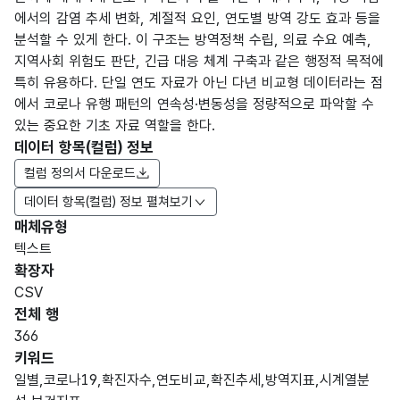
에서의 감염 추세 변화, 계절적 요인, 연도별 방역 강도 효과 등을
분석할 수 있게 한다. 이 구조는 방역정책 수립, 의료 수요 예측,
지역사회 위험도 판단, 긴급 대응 체계 구축과 같은 행정적 목적에
특히 유용하다. 단일 연도 자료가 아닌 다년 비교형 데이터라는 점
에서 코로나 유행 패턴의 연속성·변동성을 정량적으로 파악할 수
있는 중요한 기초 자료 역할을 한다.
데이터 항목(컬럼) 정보
컬럼 정의서 다운로드
데이터 항목(컬럼) 정보 펼쳐보기
매체유형
항목
텍스트
도메
데이
항목
명
항목
최대
표현
확장자
인분
터타
명
(영문
설명
길이
방식
류
입
CSV
명)
전체 행
데이터 항목 표로 항목명, 항목명(영문명), 항목 설명, 도메인분류
366
고정
키워드
문자
일별,코로나19,확진자수,연도비교,확진추세,방역지표,시계열분
기준
기준
형
5