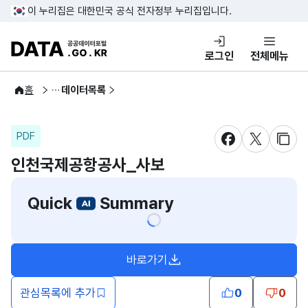
콘텐츠 바로가기
푸터 바로가기
이 누리집은 대한민국 공식 전자정부 누리집입니다.
DATA.GO.KR 공공데이터포털
로그인
전체메뉴
공공데이터
홈
데이터목록
PDF
새창 열림
새창 열림
새창
인천국제공항공사_사보
Quick
Summary
바로가기
새창열림
관심목록에 추가
0
0