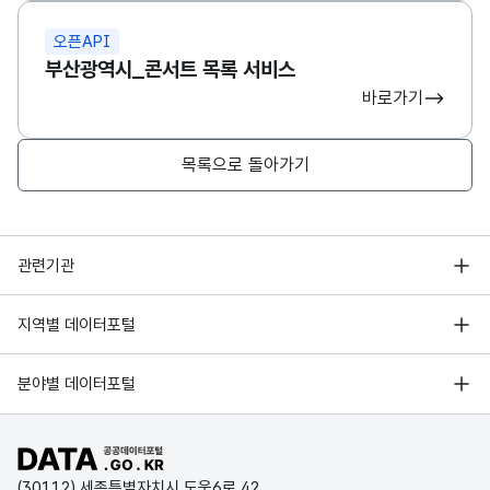
오픈API
부산광역시_콘서트 목록 서비스
바로가기
목록으로 돌아가기
행정안전부
관련기관
한국지능정보사회진흥원
서울 열린데이터광장
지역별 데이터포털
오픈데이터포럼
경기데이터드림
기상자료개방포털
국가정보자원관리원
분야별 데이터포털
부산데이터웨이브
국토교통부 공간정보오픈플랫폼
한국지역정보개발원
D-데이터허브
공공데이터포털 바로가기
환경부 환경데이터포털
인천데이터포털
(30112) 세종특별자치시 도움6로 42