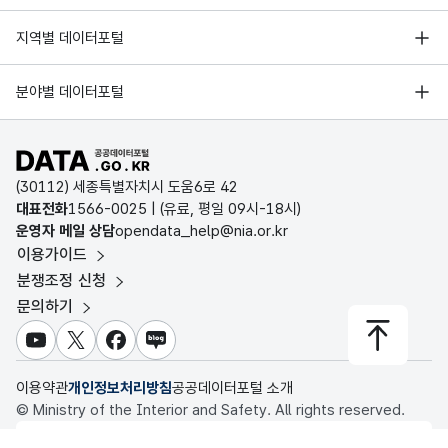
한국지능정보사회진흥원
서울 열린데이터광장
지역별 데이터포털
오픈데이터포럼
경기데이터드림
기상자료개방포털
국가정보자원관리원
분야별 데이터포털
부산데이터웨이브
국토교통부 공간정보오픈플랫폼
한국지역정보개발원
D-데이터허브
공공데이터포털 바로가기
환경부 환경데이터포털
인천데이터포털
(30112) 세종특별자치시 도움6로 42
문화데이터광장
대표전화
1566-0025
| (유료, 평일 09시-18시)
울산광역시 데이터포털
운영자 메일 상담
opendata_help@nia.or.kr
농림축산식품 공공데이터포털
이용가이드
전남광주통합특별시 빅데이터 플랫폼
보건의료빅데이터개방시스템
분쟁조정 신청
대전광역시 데이터포털
문의하기
식품의약품안전처 데이터포털
세종특별자치시 데이터포털
교육통계서비스
유튜브
X
페이스북
블로그
충청북도 데이터허브
이용약관
개인정보처리방침
공공데이터포털 소개
© Ministry of the Interior and Safety. All rights reserved.
행정안전부