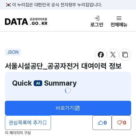
콘텐츠 바로가기
푸터 바로가기
이 누리집은 대한민국 공식 전자정부 누리집입니다.
DATA.GO.KR 공공데이터포털
로그인
전체메뉴
JSON
새창 열림
새창 열림
새창
서울시설공단_공공자전거 대여이력 정보
Quick
Summary
바로가기
관심목록에 추가
0
0
이 페이지의 구성